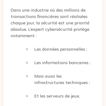
Dans une industrie où des millions de
transactions financières sont réalisées
chaque jour, la sécurité est une priorité
absolue. L’expert cybersécurité protège
notamment :
Les données personnelles ;
Les informations bancaires ;
Mais aussi les
infrastructures techniques ;
Et les serveurs de jeux.