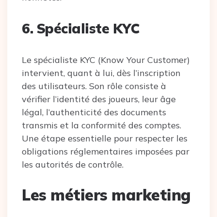
6. Spécialiste KYC
Le spécialiste KYC (Know Your Customer)
intervient, quant à lui, dès l’inscription
des utilisateurs. Son rôle consiste à
vérifier l’identité des joueurs, leur âge
légal, l’authenticité des documents
transmis et la conformité des comptes.
Une étape essentielle pour respecter les
obligations réglementaires imposées par
les autorités de contrôle.
Les métiers marketing