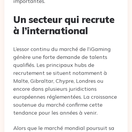
importantes.
Un secteur qui recrute
à l’international
L’essor continu du marché de l’iGaming
génère une forte demande de talents
qualifiés. Les principaux hubs de
recrutement se situent notamment à
Malte, Gibraltar, Chypre, Londres ou
encore dans plusieurs juridictions
européennes réglementées. La croissance
soutenue du marché confirme cette
tendance pour les années à venir.
Alors que le marché mondial poursuit sa