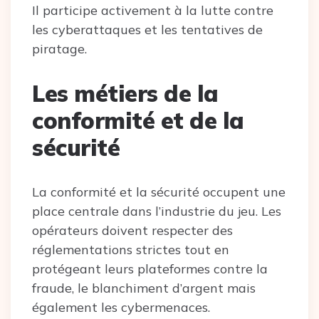
Il participe activement à la lutte contre
les cyberattaques et les tentatives de
piratage.
Les métiers de la
conformité et de la
sécurité
La conformité et la sécurité occupent une
place centrale dans l’industrie du jeu. Les
opérateurs doivent respecter des
réglementations strictes tout en
protégeant leurs plateformes contre la
fraude, le blanchiment d’argent mais
également les cybermenaces.