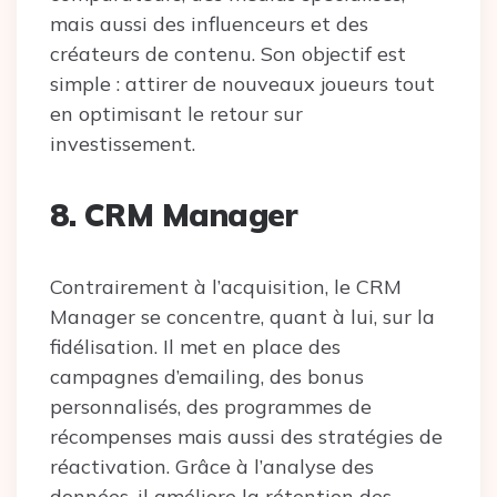
mais aussi des influenceurs et des
créateurs de contenu. Son objectif est
simple : attirer de nouveaux joueurs tout
en optimisant le retour sur
investissement.
8. CRM Manager
Contrairement à l’acquisition, le CRM
Manager se concentre, quant à lui, sur la
fidélisation. Il met en place des
campagnes d’emailing, des bonus
personnalisés, des programmes de
récompenses mais aussi des stratégies de
réactivation. Grâce à l’analyse des
données, il améliore la rétention des