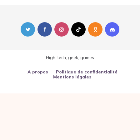
High-tech, geek, games
A propos
Politique de confidentialité
Mentions légales