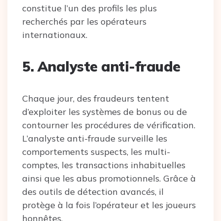
constitue l’un des profils les plus
recherchés par les opérateurs
internationaux.
5. Analyste anti-fraude
Chaque jour, des fraudeurs tentent
d’exploiter les systèmes de bonus ou de
contourner les procédures de vérification.
L’analyste anti-fraude surveille les
comportements suspects, les multi-
comptes, les transactions inhabituelles
ainsi que les abus promotionnels. Grâce à
des outils de détection avancés, il
protège à la fois l’opérateur et les joueurs
honnêtes.