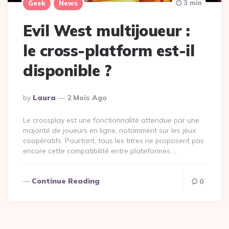
3 min
Geek
News
Evil West multijoueur :
le cross-platform est-il
disponible ?
Posted
By
Laura
2 Mois Ago
By
Le crossplay est une fonctionnalité attendue par une
majorité de joueurs en ligne, notamment sur les jeux
coopératifs. Pourtant, tous les titres ne proposent pas
encore cette compatibilité entre plateformes….
Continue Reading
0
Pagination