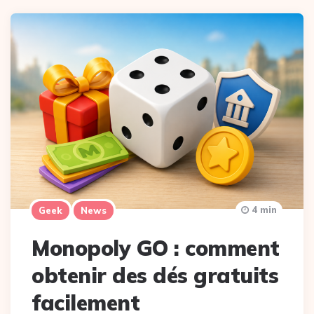
4 min
Geek
News
Monopoly GO : comment
obtenir des dés gratuits
facilement