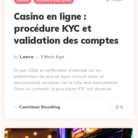
Casino en ligne :
procédure KYC et
validation des comptes
Posted
By
Laura
2 Mois Ago
By
En juin 2026, la vérification d’identité sur les
plateformes de jeux en ligne s’inscrit dans un
durcissement européen de la lutte anti-blanchiment.
Dans ce contexte, la procédure KYC est devenue…
Continue Reading
0