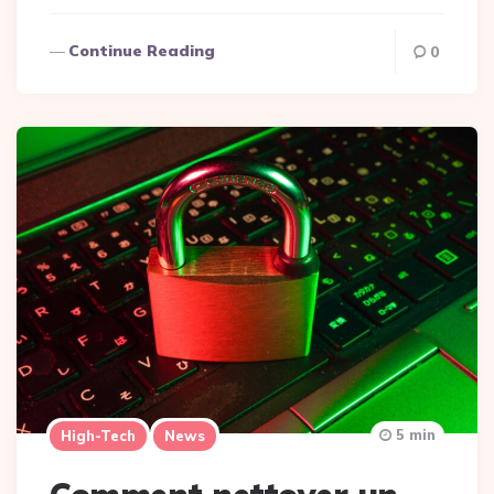
Continue Reading
0
5 min
High-Tech
News