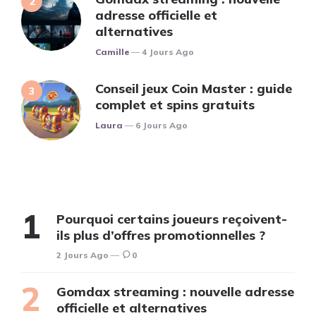
adresse officielle et
alternatives
Posted
Camille
4 Jours Ago
Conseil jeux Coin Master : guide
complet et spins gratuits
Posted
Laura
6 Jours Ago
Pourquoi certains joueurs reçoivent-
ils plus d’offres promotionnelles ?
2 Jours Ago
0
Gomdax streaming : nouvelle adresse
officielle et alternatives