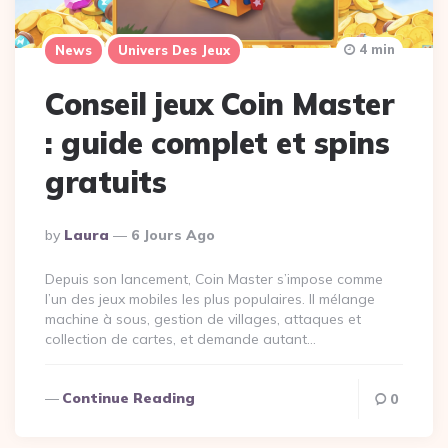
4 min
News
Univers Des Jeux
Conseil jeux Coin Master
: guide complet et spins
gratuits
Posted
By
Laura
6 Jours Ago
By
Depuis son lancement, Coin Master s’impose comme
l’un des jeux mobiles les plus populaires. Il mélange
machine à sous, gestion de villages, attaques et
collection de cartes, et demande autant…
Continue Reading
0