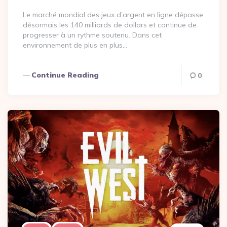
Le marché mondial des jeux d’argent en ligne dépasse
désormais les 140 milliards de dollars et continue de
progresser à un rythme soutenu. Dans cet
environnement de plus en plus…
Continue Reading
0