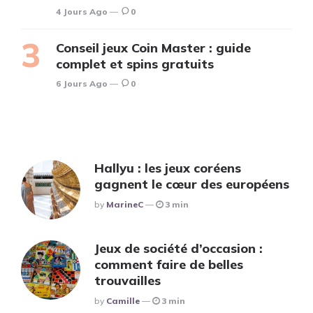
4 Jours Ago
0
Conseil jeux Coin Master : guide
complet et spins gratuits
6 Jours Ago
0
Hallyu : les jeux coréens
gagnent le cœur des européens
Posted
By
MarineC
3 min
Jeux de société d’occasion :
comment faire de belles
trouvailles
Posted
By
Camille
3 min