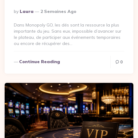
Posted
By
Laura
2 Semaines Ago
By
Dans Monopoly GO, les dés sont la ressource la plus
importante du jeu. Sans eux, impossible d’avancer sur
le plateau, de participer aux événements temporaires
ou encore de récupérer des…
Continue Reading
0