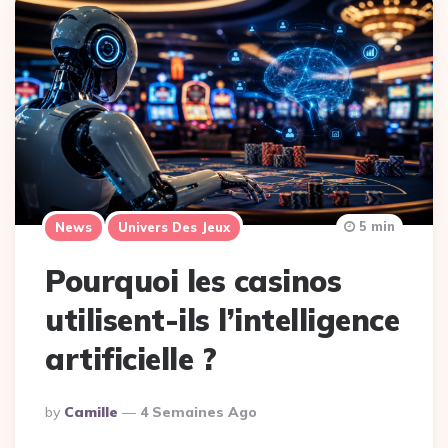
5 min
News
Univers Des Jeux
Pourquoi les casinos
utilisent-ils l’intelligence
artificielle ?
Posted
By
Camille
4 Semaines Ago
By