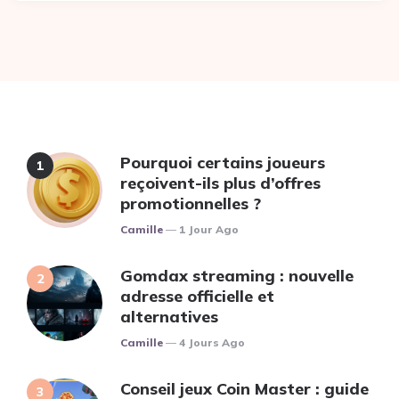
Pourquoi certains joueurs
reçoivent-ils plus d’offres
promotionnelles ?
Posted
Camille
1 Jour Ago
Gomdax streaming : nouvelle
adresse officielle et
alternatives
Posted
Camille
4 Jours Ago
Conseil jeux Coin Master : guide