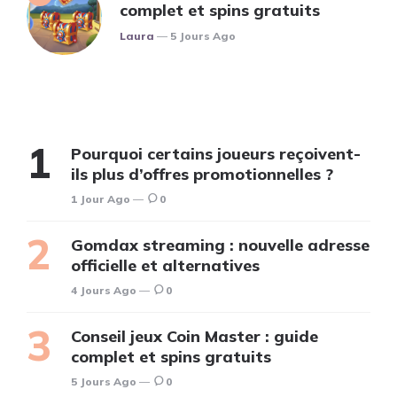
complet et spins gratuits
Posted
Laura
5 Jours Ago
Pourquoi certains joueurs reçoivent-
ils plus d’offres promotionnelles ?
1 Jour Ago
0
Gomdax streaming : nouvelle adresse
officielle et alternatives
4 Jours Ago
0
Conseil jeux Coin Master : guide
complet et spins gratuits
5 Jours Ago
0