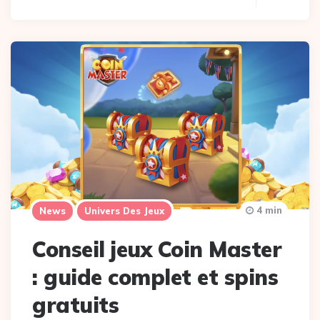
4 min
News
Univers Des Jeux
Conseil jeux Coin Master
: guide complet et spins
gratuits