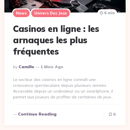
6 min
News
Univers Des Jeux
Casinos en ligne : les
arnaques les plus
fréquentes
Posted
By
Camille
1 Mois Ago
By
Le secteur des casinos en ligne connaît une
croissance spectaculaire depuis plusieurs années.
Accessible depuis un ordinateur ou un smartphone, il
permet aux joueurs de profiter de centaines de jeux…
Continue Reading
0