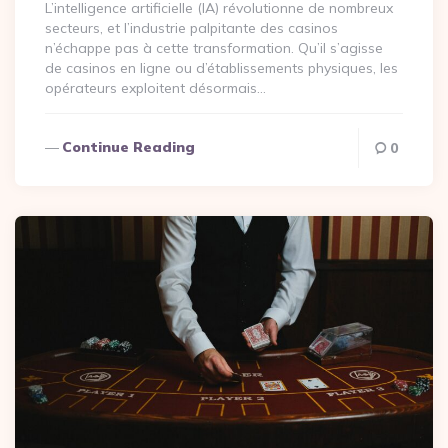
L’intelligence artificielle (IA) révolutionne de nombreux
secteurs, et l’industrie palpitante des casinos
n’échappe pas à cette transformation. Qu’il s’agisse
de casinos en ligne ou d’établissements physiques, les
opérateurs exploitent désormais…
Continue Reading
0