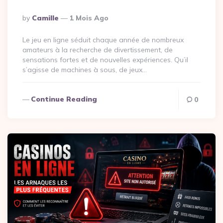
Posted
By
Camille
1 Mois Ago
By
Le jeu en ligne séduit chaque année de nombreux
amateurs à la recherche de divertissement, de
sensations fortes et de nouvelles expériences. Qu’il
s’agisse de machines à sous, de jeux…
Continue Reading
0