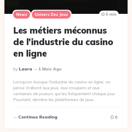
5 min
News
Univers Des Jeux
Les métiers méconnus
de l’industrie du casino
en ligne
Posted
By
Laura
1 Mois Ago
By
Lorsqu’on évoque l’industrie du casino en ligne, on
pense d’abord aux jeux, aux croupiers et aux
centaines de joueurs qui les fréquentent chaque jour.
Pourtant, derrière les plateformes de jeux…
Continue Reading
0