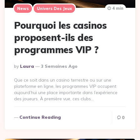
4 min
News
Univers Des Jeux
Pourquoi les casinos
proposent-ils des
programmes VIP ?
Posted
By
Laura
3 Semaines Ago
By
Que ce soit dans un casino terrestre ou sur une
plateforme en ligne, les programmes VIP occupent
aujourd’hui une place importante dans l’expérience
des joueurs. À première vue, ces clubs…
Continue Reading
0