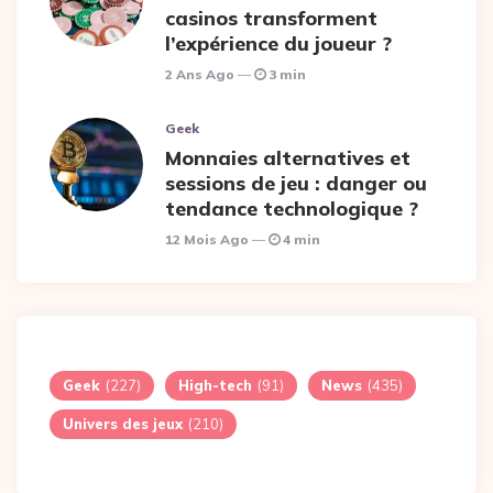
casinos transforment
l’expérience du joueur ?
2 Ans Ago
3 min
Geek
Monnaies alternatives et
sessions de jeu : danger ou
tendance technologique ?
12 Mois Ago
4 min
Geek
(227)
High-tech
(91)
News
(435)
Univers des jeux
(210)