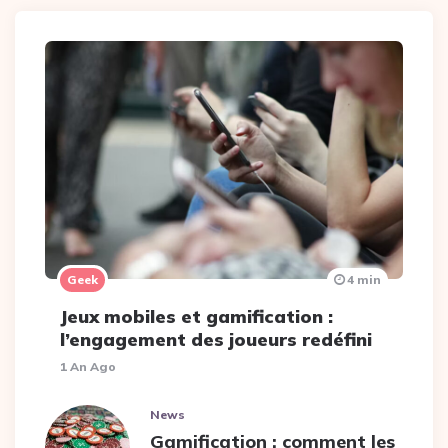
Geek
4 min
Jeux mobiles et gamification :
l’engagement des joueurs redéfini
1 An Ago
News
Gamification : comment les