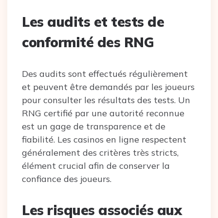
Les audits et tests de
conformité des RNG
Des audits sont effectués régulièrement
et peuvent être demandés par les joueurs
pour consulter les résultats des tests. Un
RNG certifié par une autorité reconnue
est un gage de transparence et de
fiabilité. Les casinos en ligne respectent
généralement des critères très stricts,
élément crucial afin de conserver la
confiance des joueurs.
Les risques associés aux