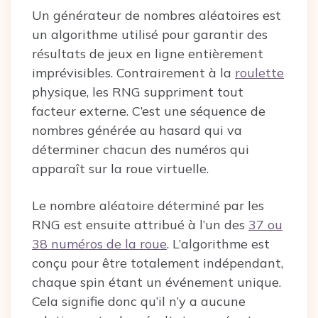
Un générateur de nombres aléatoires est
un algorithme utilisé pour garantir des
résultats de jeux en ligne entièrement
imprévisibles. Contrairement à la
roulette
physique, les RNG suppriment tout
facteur externe. C’est une séquence de
nombres générée au hasard qui va
déterminer chacun des numéros qui
apparaît sur la roue virtuelle.
Le nombre aléatoire déterminé par les
RNG est ensuite attribué à l’un des
37 ou
38 numéros de la roue
. L’algorithme est
conçu pour être totalement indépendant,
chaque spin étant un événement unique.
Cela signifie donc qu’il n’y a aucune