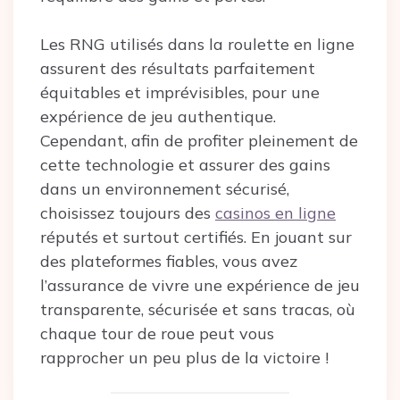
Les RNG utilisés dans la roulette en ligne
assurent des résultats parfaitement
équitables et imprévisibles, pour une
expérience de jeu authentique.
Cependant, afin de profiter pleinement de
cette technologie et assurer des gains
dans un environnement sécurisé,
choisissez toujours des
casinos en ligne
réputés et surtout certifiés. En jouant sur
des plateformes fiables, vous avez
l’assurance de vivre une expérience de jeu
transparente, sécurisée et sans tracas, où
chaque tour de roue peut vous
rapprocher un peu plus de la victoire !