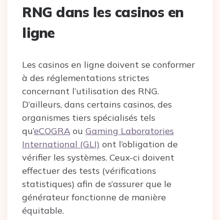
RNG dans les casinos en
ligne
Les casinos en ligne doivent se conformer
à des réglementations strictes
concernant l’utilisation des RNG.
D’ailleurs, dans certains casinos, des
organismes tiers spécialisés tels
qu’
eCOGRA
ou
Gaming Laboratories
International (GLI)
ont l’obligation de
vérifier les systèmes. Ceux-ci doivent
effectuer des tests (vérifications
statistiques) afin de s’assurer que le
générateur fonctionne de manière
équitable.