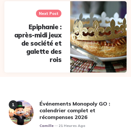
Next Post
Epiphanie :
après-midi jeux
de société et
galette des
rois
Événements Monopoly GO :
calendrier complet et
récompenses 2026
Posted
Camille
21 Heures Ago