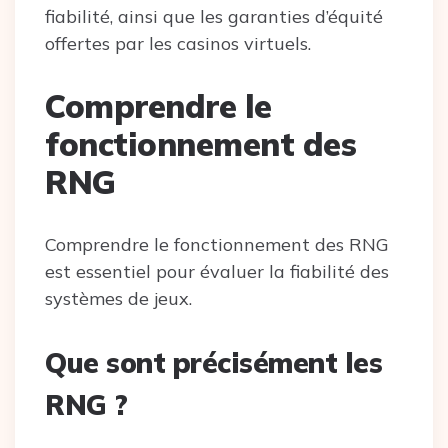
fiabilité, ainsi que les garanties d’équité
offertes par les casinos virtuels.
Comprendre le
fonctionnement des
RNG
Comprendre le fonctionnement des RNG
est essentiel pour évaluer la fiabilité des
systèmes de jeux.
Que sont précisément les
RNG
?