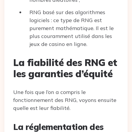
RNG basé sur des algorithmes
logiciels : ce type de RNG est
purement mathématique. Il est le
plus couramment utilisé dans les
jeux de casino en ligne.
La fiabilité des RNG et
les garanties d’équité
Une fois que l’on a compris le
fonctionnement des RNG, voyons ensuite
quelle est leur fiabilité.
La réglementation des