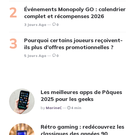
Événements Monopoly GO : calendrier
complet et récompenses 2026
3 Jours Ago
0
Pourquoi certains joueurs reçoivent-
ils plus d’offres promotionnelles ?
5 Jours Ago
0
Les meilleures apps de Pâques
2025 pour les geeks
Posted
By
MarineC
4 min
Rétro gaming : redécouvrez les
classiques des années 90