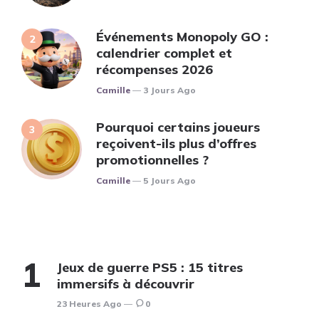
Événements Monopoly GO :
calendrier complet et
récompenses 2026
Posted
Camille
3 Jours Ago
Pourquoi certains joueurs
reçoivent-ils plus d’offres
promotionnelles ?
Posted
Camille
5 Jours Ago
Jeux de guerre PS5 : 15 titres
immersifs à découvrir
23 Heures Ago
0