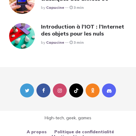
Posted
By
Capucine
3 min
Introduction à l’IOT : l’Internet
des objets pour les nuls
Posted
By
Capucine
3 min
High-tech, geek, games
A propos
Politique de confidentialité