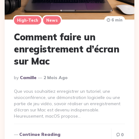
6 min
High-Tech
News
Comment faire un
enregistrement d’écran
sur Mac
Posted
By
Camille
2 Mois Ago
By
Que vous souhaitiez enregistrer un tutoriel, une
visioconférence, une démonstration logicielle ou une
partie de jeu vidéo, savoir réaliser un enregistrement
d’écran sur Mac est devenu indispensable.
Heureusement, macOS propose…
Continue Reading
0