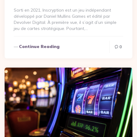
By
Sorti en 2021, Inscryption est un jeu indépendant
développé par Daniel Mullins Games et édité par
Devolver Digital. À première vue, il s’agit d’un simple
jeu de cartes stratégique. Pourtant,…
Continue Reading
0