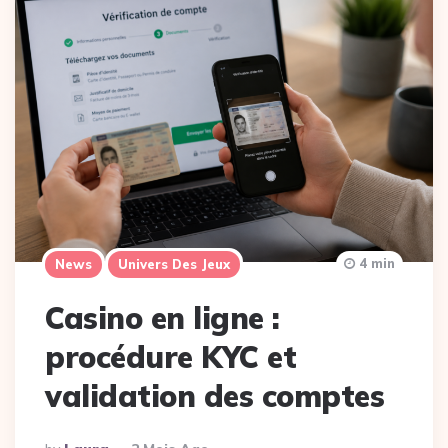
4 min
News
Univers Des Jeux
Casino en ligne :
procédure KYC et
validation des comptes
Posted