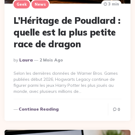
3 min
Geek
News
L’Héritage de Poudlard :
quelle est la plus petite
race de dragon
Posted
By
Laura
2 Mois Ago
By
Selon les dernières données de Warner Bros. Games
publiées début 2026, Hogwarts Legacy continue de
figurer parmi les jeux Harry Potter les plus joués au
monde, avec plusieurs millions de…
Continue Reading
0