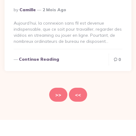
Posted
By
Camille
2 Mois Ago
By
Aujourd’hui, la connexion sans fil est devenue
indispensable, que ce soit pour travailler, regarder des
vidéos en streaming ou jouer en ligne. Pourtant, de
nombreux ordinateurs de bureau ne disposent…
Continue Reading
0
Pagination
des
>>
<<
publications