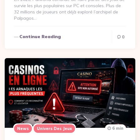
survie les plus populaires sur PC et consoles. Plus de
32 millions de joueurs ont déjà exploré l’archipel de
Palpagos…
Continue Reading
0
6 min
News
Univers Des Jeux