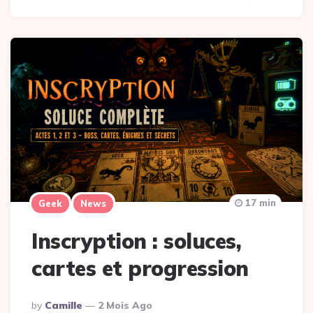
17 min
Geek
News
Inscryption : soluces,
cartes et progression
Posted
By
Camille
2 Mois Ago