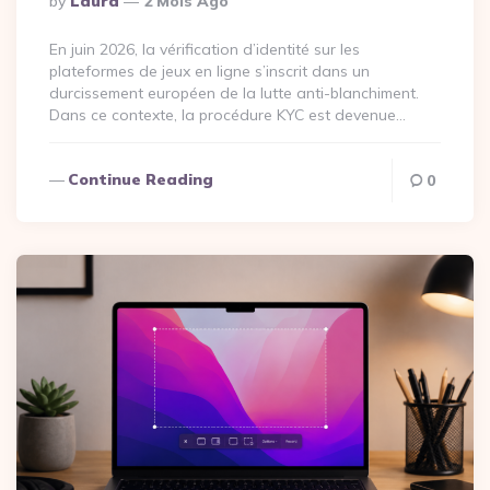
By
Laura
2 Mois Ago
By
En juin 2026, la vérification d’identité sur les
plateformes de jeux en ligne s’inscrit dans un
durcissement européen de la lutte anti-blanchiment.
Dans ce contexte, la procédure KYC est devenue…
Continue Reading
0