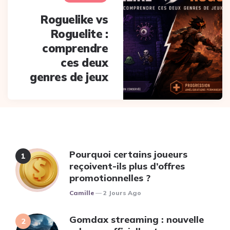
Roguelike vs
Roguelite :
comprendre
ces deux
genres de jeux
Pourquoi certains joueurs
reçoivent-ils plus d’offres
promotionnelles ?
Posted
Camille
2 Jours Ago
Gomdax streaming : nouvelle