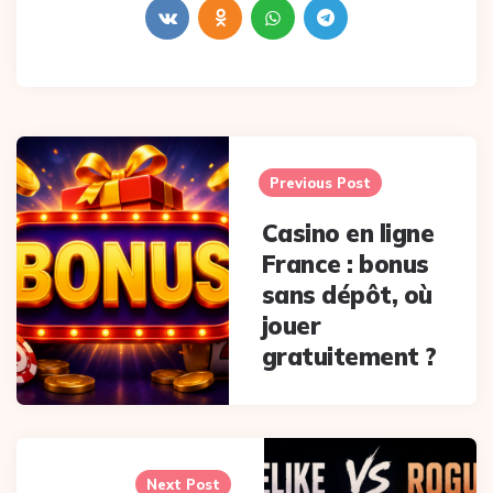
Post
navigation
Previous Post
Casino en ligne
France : bonus
sans dépôt, où
jouer
gratuitement ?
Next Post