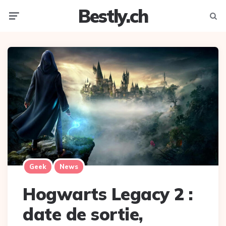
Bestly.ch
Menu
Searc
Geek
News
Hogwarts Legacy 2 :
date de sortie,