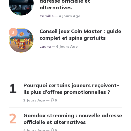
adresse officielle et
alternatives
Posted
Camille
4 Jours Ago
Conseil jeux Coin Master : guide
complet et spins gratuits
Posted
Laura
6 Jours Ago
Pourquoi certains joueurs reçoivent-
ils plus d’offres promotionnelles ?
2 Jours Ago
0
Gomdax streaming : nouvelle adresse
officielle et alternatives
4 Jours Ago
0