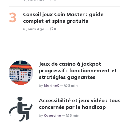
Conseil jeux Coin Master : guide
complet et spins gratuits
6 Jours Ago
0
Jeux de casino à jackpot
progressif : fonctionnement et
stratégies gagnantes
Posted
By
MarineC
3 min
Accessibilité et jeux vidéo : tous
concernés par le handicap
Posted
By
Capucine
3 min