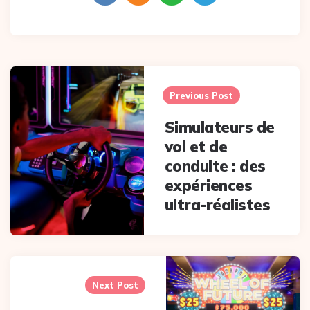
Post
navigation
Previous Post
Simulateurs de
vol et de
conduite : des
expériences
ultra-réalistes
Next Post