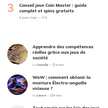
Conseil jeux Coin Master : guide
complet et spins gratuits
5 Jours Ago
0
Apprendre des compétences
réelles grâce aux jeux de
société
Posted
By
Camille
4 min
WoW : comment obtenir la
monture Électro-anguille
vicieuse ?
Posted
By
Laura
5 min
Tout savoir sur les lois des jeux