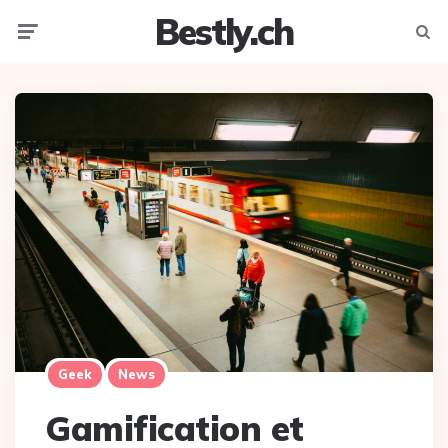
Bestly.ch
Menu
Searc
Geek
News
Gamification et