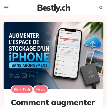
Bestly.ch
Menu
Searc
High-Tech
News
Comment augmenter