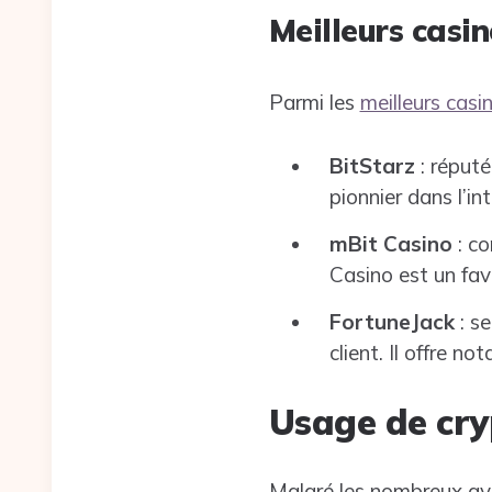
Meilleurs casi
Parmi les
meilleurs casi
BitStarz
: réputé
pionnier dans l’i
mBit Casino
: co
Casino est un fav
FortuneJack
: se
client. Il offre 
Usage de cry
Malgré les nombreux ava