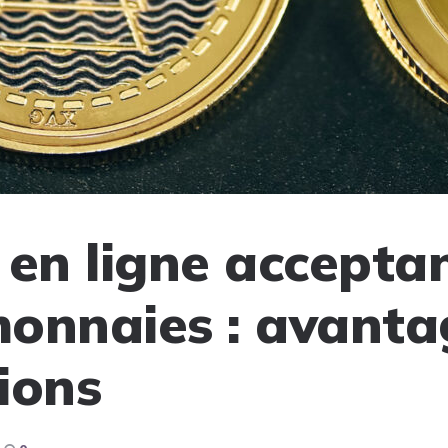
 en ligne acceptan
onnaies : avanta
ions