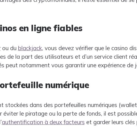
inos en ligne fiables
r
ou du
blackjack
, vous devez vérifier que le casino di
es de la part des utilisateurs et d’un service client ré
tés peut notamment vous garantir une expérience de j
portefeuille numérique
 stockées dans des portefeuilles numériques (wallets
 éviter le piratage ou la perte de fonds, il est possibl
’
authentification à deux facteurs
et garder leurs clés 