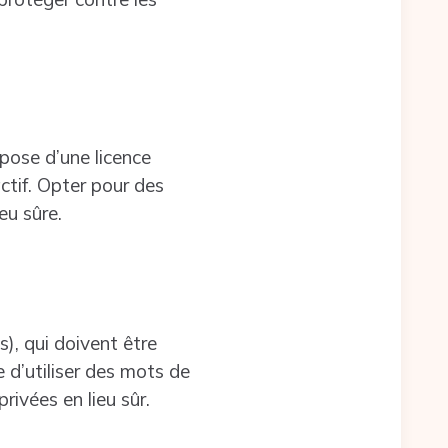
spose d’une licence
actif. Opter pour des
eu sûre.
), qui doivent être
e d’utiliser des mots de
privées en lieu sûr.