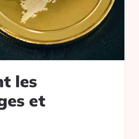
t les
ges et