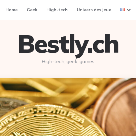
Home
Geek
High-tech
Univers des jeux
Bestly.ch
High-tech, geek, games