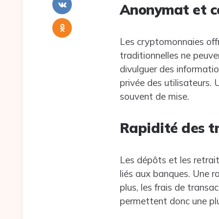
Anonymat et co
Les cryptomonnaies off
traditionnelles ne peuve
divulguer des information
privée des utilisateurs. 
souvent de mise.
Rapidité des t
Les dépôts et les retrai
liés aux banques. Une ra
plus, les frais de trans
permettent donc une plu