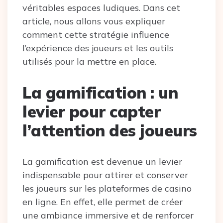
véritables espaces ludiques. Dans cet
article, nous allons vous expliquer
comment cette stratégie influence
l’expérience des joueurs et les outils
utilisés pour la mettre en place.
La gamification : un
levier pour capter
l’attention des joueurs
La gamification est devenue un levier
indispensable pour attirer et conserver
les joueurs sur les plateformes de casino
en ligne. En effet, elle permet de créer
une ambiance immersive et de renforcer