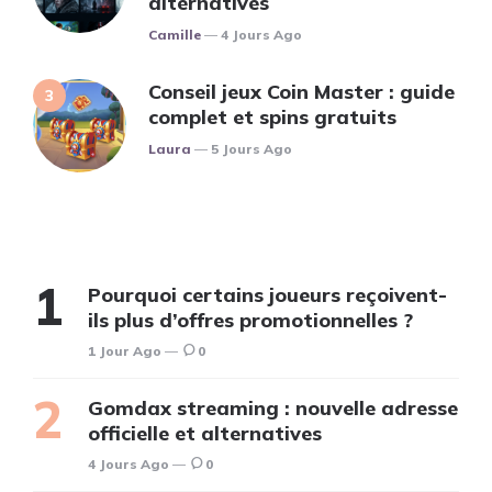
alternatives
Posted
Camille
4 Jours Ago
Conseil jeux Coin Master : guide
complet et spins gratuits
Posted
Laura
5 Jours Ago
Pourquoi certains joueurs reçoivent-
ils plus d’offres promotionnelles ?
1 Jour Ago
0
Gomdax streaming : nouvelle adresse
officielle et alternatives
4 Jours Ago
0