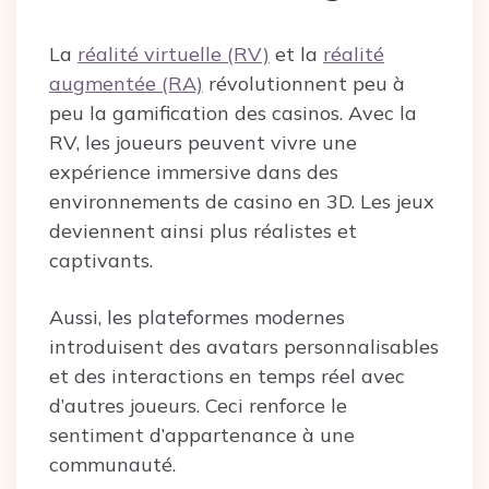
La
réalité virtuelle (RV)
et la
réalité
augmentée (RA)
révolutionnent peu à
peu la gamification des casinos. Avec la
RV, les joueurs peuvent vivre une
expérience immersive dans des
environnements de casino en 3D. Les jeux
deviennent ainsi plus réalistes et
captivants.
Aussi, les plateformes modernes
introduisent des avatars personnalisables
et des interactions en temps réel avec
d’autres joueurs. Ceci renforce le
sentiment d’appartenance à une
communauté.