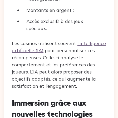
Montants en argent ;
Accès exclusifs à des jeux
spéciaux.
Les casinos utilisent souvent
l’intelligence
artificielle (IA)
pour personnaliser ces
récompenses. Celle-ci analyse le
comportement et les préférences des
joueurs. L’IA peut alors proposer des
objectifs adaptés, ce qui augmente la
satisfaction et l’engagement.
Immersion grâce aux
nouvelles technologies