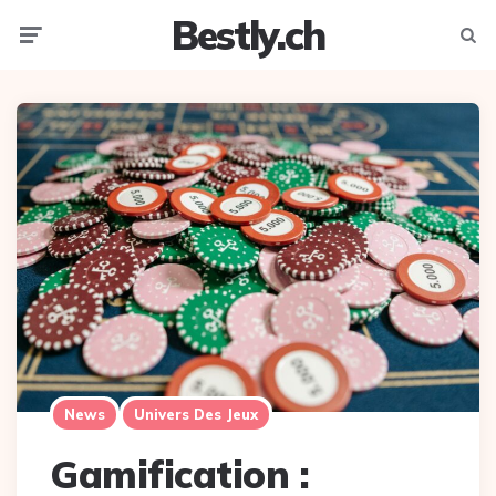
Bestly.ch
Menu
Searc
News
Univers Des Jeux
Gamification :