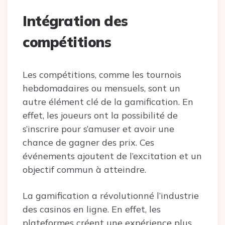
Intégration des
compétitions
Les compétitions, comme les tournois
hebdomadaires ou mensuels, sont un
autre élément clé de la gamification. En
effet, les joueurs ont la possibilité de
s’inscrire pour s’amuser et avoir une
chance de gagner des prix. Ces
événements ajoutent de l’excitation et un
objectif commun à atteindre.
La gamification a révolutionné l’industrie
des casinos en ligne. En effet, les
plateformes créent une expérience plus