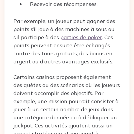
Recevoir des récompenses.
Par exemple, un joueur peut gagner des
points s’il joue à des machines à sous ou
s’il participe à des
parties de poker
. Ces
points peuvent ensuite être échangés
contre des tours gratuits, des bonus en
argent ou d’autres avantages exclusifs.
Certains casinos proposent également
des quêtes ou des scénarios où les joueurs
doivent accomplir des objectifs. Par
exemple, une mission pourrait consister à
jouer à un certain nombre de jeux dans
une catégorie donnée ou à débloquer un
jackpot. Ces activités ajoutent aussi un
aspect stratégique et motivant à