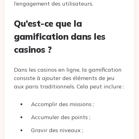
l’engagement des utilisateurs.
Qu’est-ce que la
gamification dans les
casinos ?
Dans les casinos en ligne, la gamification
consiste à ajouter des éléments de jeu
aux paris traditionnels. Cela peut inclure :
Accomplir des missions ;
Accumuler des points ;
Gravir des niveaux ;