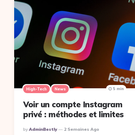
5 min
High-Tech
News
Voir un compte Instagram
privé : méthodes et limites
Posted
By
AdminBestly
2 Semaines Ago
By