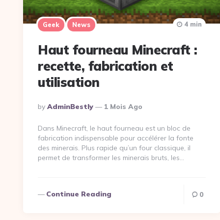
4 min
Geek
News
Haut fourneau Minecraft :
recette, fabrication et
utilisation
Posted
By
AdminBestly
1 Mois Ago
By
Dans Minecraft, le haut fourneau est un bloc de
fabrication indispensable pour accélérer la fonte
des minerais. Plus rapide qu’un four classique, il
permet de transformer les minerais bruts, les…
Continue Reading
0