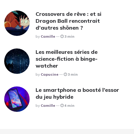
Crossovers de rêve : et si
Dragon Ball rencontrait
d’autres shōnen ?
Posted
By
Camille
3 min
Les meilleures séries de
science-fiction à binge-
watcher
Posted
By
Capucine
3 min
Le smartphone a boosté l’essor
du jeu hybride
Posted
By
Camille
4 min