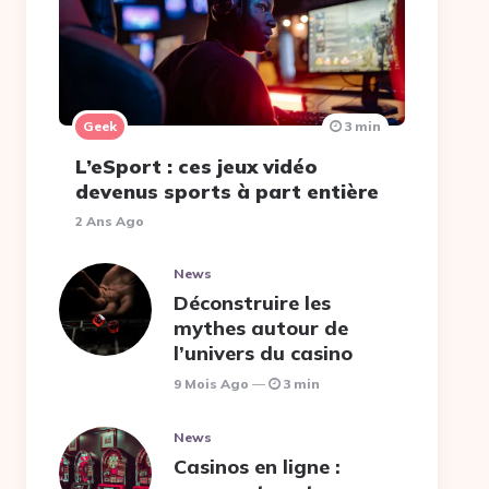
Geek
3 min
L’eSport : ces jeux vidéo
devenus sports à part entière
2 Ans Ago
News
Déconstruire les
mythes autour de
l’univers du casino
9 Mois Ago
3 min
News
Casinos en ligne :