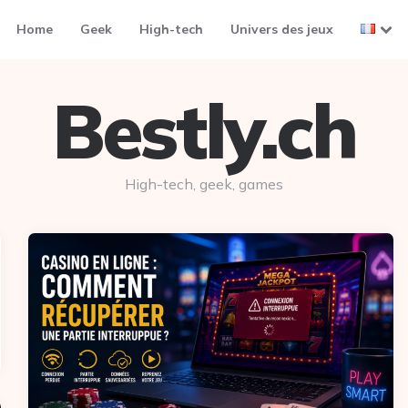
Home
Geek
High-tech
Univers des jeux
Bestly.ch
High-tech, geek, games