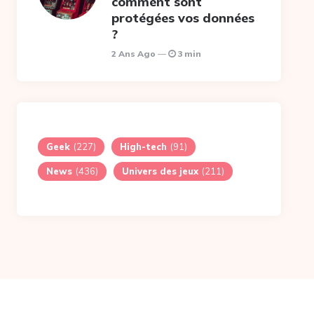
comment sont
protégées vos données
?
2 Ans Ago
3 min
Geek
(227)
High-tech
(91)
News
(436)
Univers des jeux
(211)