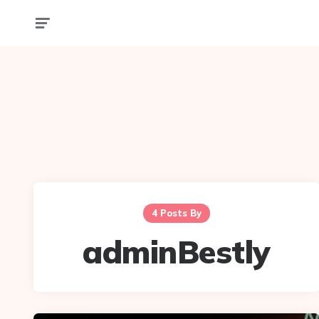
4 Posts By
adminBestly