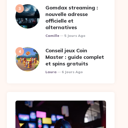
Gomdax streaming :
nouvelle adresse
officielle et
alternatives
Posted
Camille
5 Jours Ago
Conseil jeux Coin
Master : guide complet
et spins gratuits
Posted
Laura
6 Jours Ago