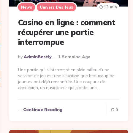
13 min
News
Univers Des Jeux
Casino en ligne : comment
récupérer une partie
interrompue
Posted
By
AdminBestly
1 Semaine Ago
By
Une partie qui s’interrompt en plein milieu d’une
session de jeu est une situation que beaucoup de
joueurs ont déjà rencontrée. Une coupure de
connexion, un navigateur qui plante, une…
Continue Reading
0