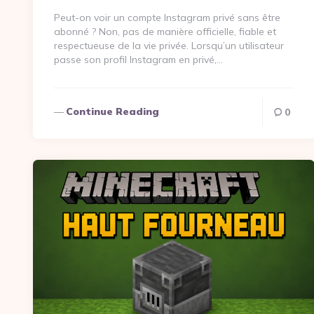
Peut-on voir un compte Instagram privé sans être
abonné ? Non, pas de manière officielle, fiable et
respectueuse de la vie privée. Lorsqu’un utilisateur
passe son profil Instagram en privé,…
Continue Reading
0