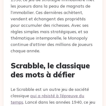
les joueurs dans la peau de magnats de
l’immobilier. Ces dernières achètent,
vendent et échangent des propriétés
pour accumuler des richesses. Avec ses
règles simples mais stratégiques, et sa
thématique intemporelle, le Monopoly
continue d’attirer des millions de joueurs
chaque année.
Scrabble, le classique
des mots à défier
Le Scrabble est un autre jeu de société
classique
qui a résisté à l’épreuve du
temps
. Lancé dans les années 1940, ce jeu