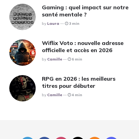
Gaming : quel impact sur notre
santé mentale ?
Posted
By
Laura
3 min
Wiflix Voto : nouvelle adresse
officielle et accès en 2026
Posted
By
Camille
6 min
RPG en 2026 : les meilleurs
titres pour débuter
Posted
By
Camille
4 min