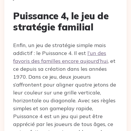
Puissance 4, le jeu de
stratégie familial
Enfin, un jeu de stratégie simple mais
addictif : le Puissance 4. Il est
l’un des
favoris des familles encore aujourd’hui
, et
ce depuis sa création dans les années
1970. Dans ce jeu, deux joueurs
s’affrontent pour aligner quatre jetons de
leur couleur sur une grille verticale,
horizontale ou diagonale. Avec ses règles
simples et son gameplay rapide,
Puissance 4 est un jeu qui peut être
apprécié par les joueurs de tous âges, ce