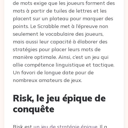
de mots exige que les joueurs forment des
mots à partir de tuiles de lettres et les
placent sur un plateau pour marquer des
points. Le Scrabble met à l’épreuve non
seulement le vocabulaire des joueurs,
mais aussi leur capacité à élaborer des
stratégies pour placer leurs mots de
manière optimale. Ainsi, c’est un jeu qui
allie compétence linguistique et tactique.
Un favori de longue date pour de
nombreux amateurs de jeux.
Risk, le jeu épique de
conquête
Risk est
un jeu de stratégie épique
. Il a