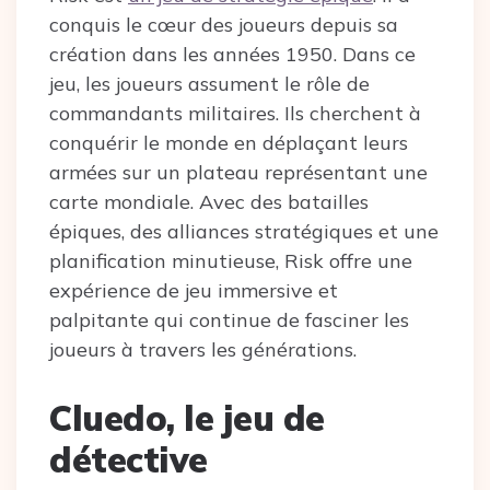
conquis le cœur des joueurs depuis sa
création dans les années 1950. Dans ce
jeu, les joueurs assument le rôle de
commandants militaires. Ils cherchent à
conquérir le monde en déplaçant leurs
armées sur un plateau représentant une
carte mondiale. Avec des batailles
épiques, des alliances stratégiques et une
planification minutieuse, Risk offre une
expérience de jeu immersive et
palpitante qui continue de fasciner les
joueurs à travers les générations.
Cluedo, le jeu de
détective