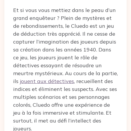
Et si vous vous mettiez dans le peau d’un
grand enquêteur ? Plein de mystères et
de rebondissements, le Cluedo est un jeu
de déduction très apprécié. Il ne cesse de
capturer l’imagination des joueurs depuis
sa création dans les années 1940. Dans
ce jeu, les joueurs jouent le rôle de
détectives essayant de résoudre un
meurtre mystérieux. Au cours de la partie,
ils
jouent aux détectives
, recueillent des
indices et éliminent les suspects. Avec ses
multiples scénarios et ses personnages
colorés, Cluedo offre une expérience de
jeu à la fois immersive et stimulante. Et
surtout, il met au défi l’intellect des
joueurs.