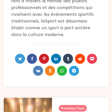
fans à travers le monde, des joueurs
professionnels et des compétitions qui
rivalisent avec les événements sportifs
traditionnels, l’eSport est désormais
établi comme un sport à part entière
dans la culture moderne.
Post
navigation
Previous Post