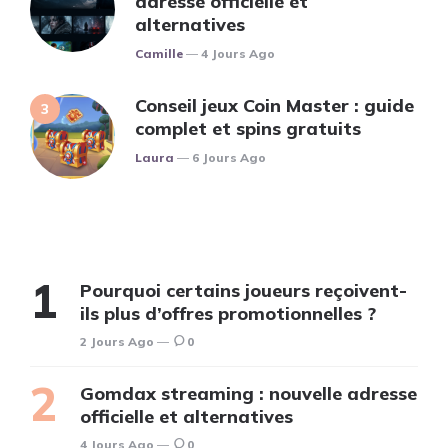
adresse officielle et
alternatives
Posted
Camille
4 Jours Ago
Conseil jeux Coin Master : guide
complet et spins gratuits
Posted
Laura
6 Jours Ago
Pourquoi certains joueurs reçoivent-
ils plus d’offres promotionnelles ?
2 Jours Ago
0
Gomdax streaming : nouvelle adresse
officielle et alternatives
4 Jours Ago
0