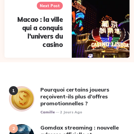
Next Post
Macao : la ville
qui a conquis
l'univers du
casino
Pourquoi certains joueurs
reçoivent-ils plus d’offres
promotionnelles ?
Posted
Camille
2 Jours Ago
Gomdax streaming : nouvelle