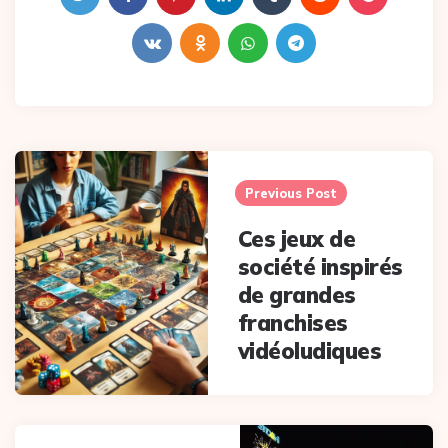
Post
navigation
Previous Post
Ces jeux de
société inspirés
de grandes
franchises
vidéoludiques