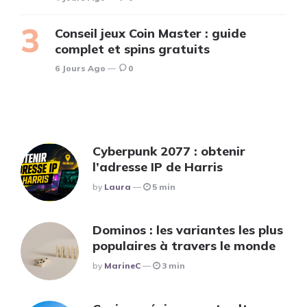
Conseil jeux Coin Master : guide
complet et spins gratuits
6 Jours Ago
0
Cyberpunk 2077 : obtenir
l’adresse IP de Harris
Posted
By
Laura
5 min
Dominos : les variantes les plus
populaires à travers le monde
Posted
By
MarineC
3 min