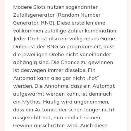
Modere Slots nutzen sogenannten
Zufallsgenerator (Random Number
Generator, RNG). Diese erstellen eine
vollkommen zufällige Zahlenkombination.
Jeder Dreh ist also ein völlig neues Game.
Dabei ist der RNG so programmiert, dass
die jeweiligen Drehe nicht voneinander
abhängig sind. Die Chance zu gewinnen
ist deswegen immer dieselbe. Ein
Automat kann also gar nicht „hot“
werden. Die Annahme, dass ein Automat
aufgewärmt werden kann, ist demnach
ein Mythos. Häufig wird angenommen,
dass ein Automat der schon länger nicht
ausgezahlt hat, nun endlich seinen
Gewinn ausschütten wird. Auch diese