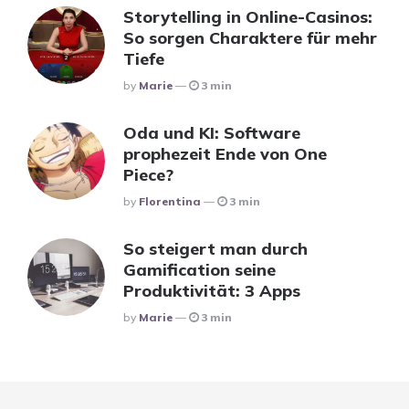
Storytelling in Online-Casinos:
So sorgen Charaktere für mehr
Tiefe
Posted
By
Marie
3 min
Oda und KI: Software
prophezeit Ende von One
Piece?
Posted
By
Florentina
3 min
So steigert man durch
Gamification seine
Produktivität: 3 Apps
Posted
By
Marie
3 min