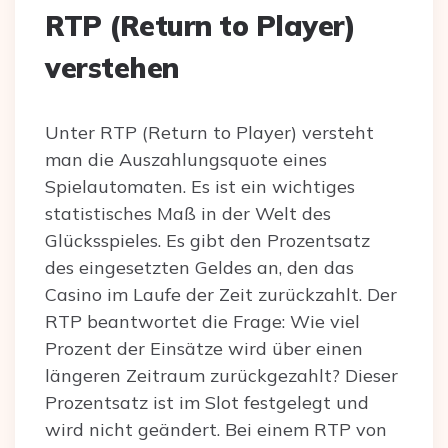
RTP (Return to Player)
verstehen
Unter RTP (Return to Player) versteht
man die Auszahlungsquote eines
Spielautomaten. Es ist ein wichtiges
statistisches Maß in der Welt des
Glücksspieles. Es gibt den Prozentsatz
des eingesetzten Geldes an, den das
Casino im Laufe der Zeit zurückzahlt. Der
RTP beantwortet die Frage: Wie viel
Prozent der Einsätze wird über einen
längeren Zeitraum zurückgezahlt? Dieser
Prozentsatz ist im Slot festgelegt und
wird nicht geändert. Bei einem RTP von