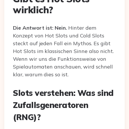
wirklich?
Die Antwort ist: Nein.
Hinter dem
Konzept von Hot Slots und Cold Slots
steckt auf jeden Fall ein Mythos. Es gibt
Hot Slots im klassischen Sinne also nicht.
Wenn wir uns die Funktionsweise von
Spielautomaten anschauen, wird schnell
klar, warum dies so ist.
Slots verstehen: Was sind
Zufallsgeneratoren
(RNG)?