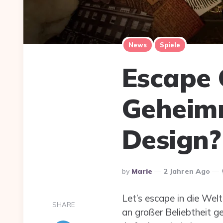
News
Spiele
Escape
Geheimn
Design?
Posted
By
Marie
2 Jahren Ago
By
Let’s escape in die Welt
SHARE
an großer Beliebtheit g