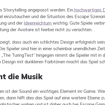
s Storytelling angepasst werden. Ein
hochwertiges D
piel einzutauchen und die Situation des Escape Szenari
tung und der
Ideenreichtum
wichtig. Gute Spiele verbin
ung der Avatare ist hierbei nicht zu verachten.
igt, dass auch ein schlichtes Design erfolgreich sein k
ie Spieler sind hier in einer scheinbar unendlichen Zeit
„The TuringTest“ hingegen nimmt die Spieler mit in d
on Design mit dunkleren Farbtönen macht das Spiel sc
t die Musik
len ist der Sound ein wichtiges Element im Game. We
, dann hilft dies das Spiel auf eine weitere Ebene zu
ealistischer wirken und ist daher auch bei Escape Gam