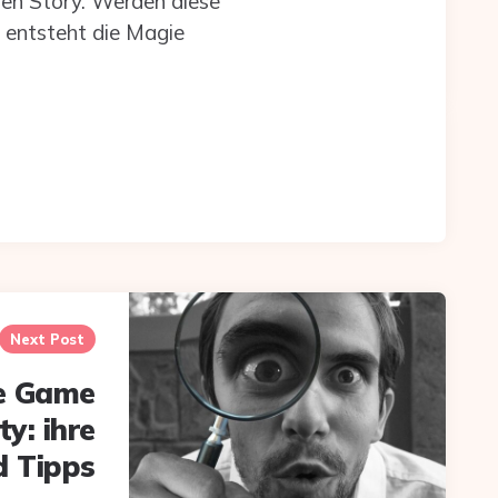
llen Story. Werden diese
 entsteht die Magie
Next Post
e Game
y: ihre
d Tipps