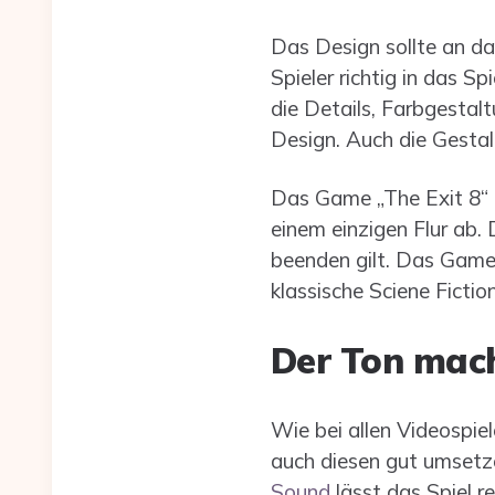
Das Design sollte an da
Spieler richtig in das S
die Details, Farbgestal
Design. Auch die Gestalt
Das Game „The Exit 8“ ze
einem einzigen Flur ab. D
beenden gilt. Das Game 
klassische Sciene Ficti
Der Ton mach
Wie bei allen Videospie
auch diesen gut umsetzen
Sound
lässt das Spiel r