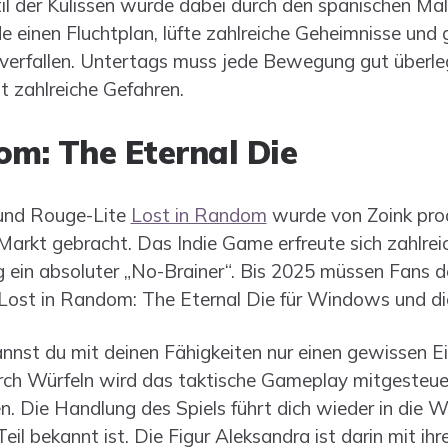
l der Kulissen wurde dabei durch den spanischen Ma
de einen Fluchtplan, lüfte zahlreiche Geheimnisse und 
erfallen. Untertags muss jede Bewegung gut überlegt 
t zahlreiche Gefahren.
om: The Eternal Die
und Rouge-Lite
Lost in Random
wurde von Zoink pro
Markt gebracht. Das Indie Game erfreute sich zahlreic
 ein absoluter „No-Brainer“. Bis 2025 müssen Fans d
 Lost in Random: The Eternal Die für Windows und d
nnst du mit deinen Fähigkeiten nur einen gewissen E
urch Würfeln wird das taktische Gameplay mitgesteu
n. Die Handlung des Spiels führt dich wieder in die 
eil bekannt ist. Die Figur Aleksandra ist darin mit i