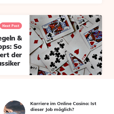
Next Post
egeln &
pps: So
ert der
assiker
Karriere im Online Casino: Ist
dieser Job möglich?