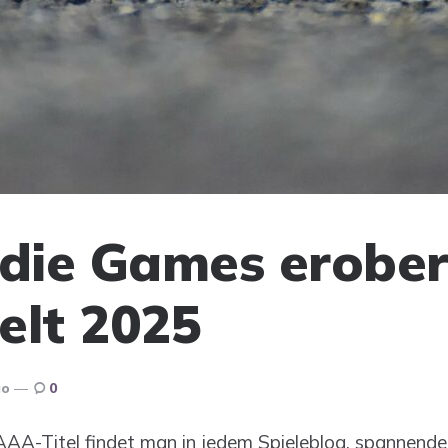
ndie Games erober
elt 2025
go
0
AA-Titel findet man in jedem Spieleblog, spannend