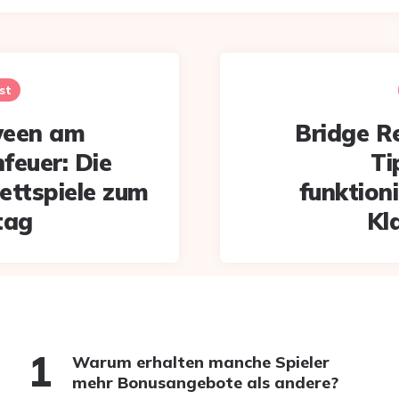
st
ween am
Bridge R
feuer: Die
Ti
ettspiele zum
funktioni
tag
Kl
Warum erhalten manche Spieler
mehr Bonusangebote als andere?