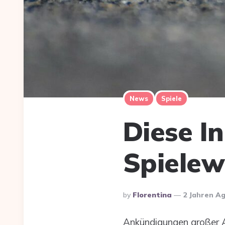
News
Spiele
Diese I
Spielew
Posted
By
Florentina
2 Jahren A
By
Ankündigungen großer A