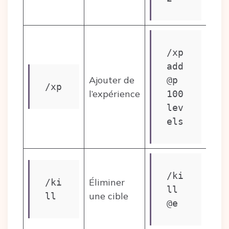
/xp 
add 
Ajouter de
@p 
/xp
l’expérience
100 
lev
els
/ki
Éliminer
/ki
ll 
une cible
ll
@e