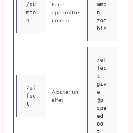
Faire
/su
mmo
apparaître
mmo
n 
un mob
n
zom
bie
/ef
fec
t 
giv
/ef
Ajouter un
e 
fec
effet
@p 
t
spe
ed 
60 
2