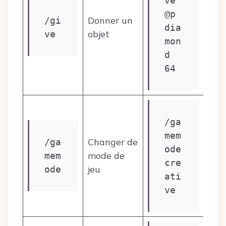
ve 
@p 
Donner un
/gi
dia
objet
ve
mon
d 
64
/ga
mem
Changer de
/ga
ode 
mode de
mem
cre
jeu
ode
ati
ve