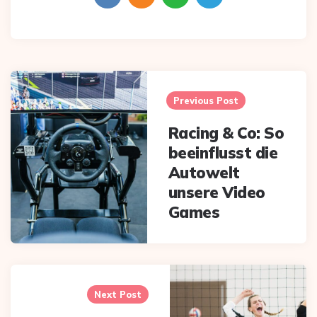
Post
navigation
Previous Post
Racing & Co: So
beeinflusst die
Autowelt
unsere Video
Games
Next Post