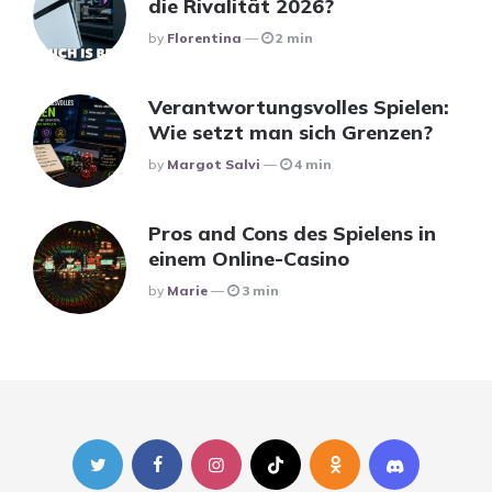
die Rivalität 2026?
Posted
By
Florentina
2 min
Verantwortungsvolles Spielen:
Wie setzt man sich Grenzen?
Posted
By
Margot Salvi
4 min
Pros and Cons des Spielens in
einem Online-Casino
Posted
By
Marie
3 min