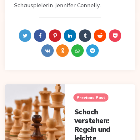
Schauspielerin Jennifer Connelly.
Post
navigation
Previous Post
Schach
verstehen:
Regeln und
leichte