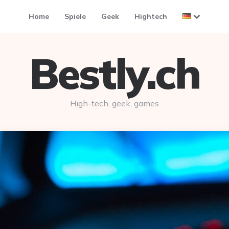
Home
Spiele
Geek
Hightech
Bestly.ch
High-tech, geek, games