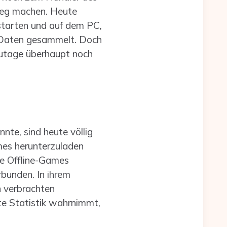
mweg machen. Heute
starten und auf dem PC,
 Daten gesammelt. Doch
zutage überhaupt noch
nte, sind heute völlig
mes herunterzuladen
die Offline-Games
bunden. In ihrem
n verbrachten
te Statistik wahrnimmt,