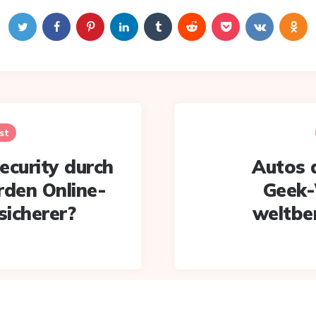
st
ecurity durch
Autos 
rden Online-
Geek-
sicherer?
weltbe