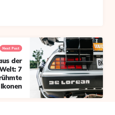
Next Post
aus der
Welt: 7
rühmte
Ikonen