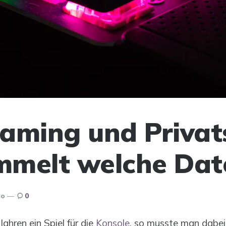
aming und Privat
mmelt welche Dat
go
0
ahren ein Spiel für die
Konsole
, so musste man dabei