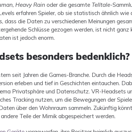
uman, Heavy Rain
oder die gesamte
Telltale-
Sammlun
evels erfahren Spieler, ob sie statistisch ähnlich wie
ts, dass die Daten zu verschiedenen Meinungen gesam
ergehende Schlüsse gezogen werden, ist nicht ganz k
aten ist jedoch enorm.
sets besonders bedenklich?
tern seit Jahren die Games-Branche. Durch die Heads
sion erleben und tief in Geschichten eintauchen. Dab
ema Privatsphäre und Datenschutz. VR-Headsets un
iches Tracking nutzen, um die Bewegungen der Spiele
 Daten über den Wohnraum sammeln. Zukünftig könnt
ndere Teile der Mimik abgespeichert werden.
en Geräte
vorgeworfen, ihre Besitzer heimlich auszus