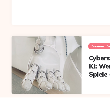
Post
navigation
Previous Po
Cybers
KI: We
Spiele 