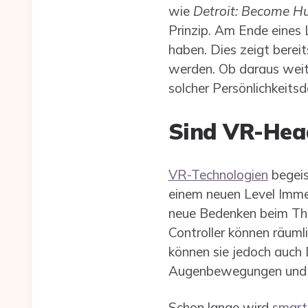
wie
Detroit: Become H
Prinzip. Am Ende eines L
haben. Dies zeigt berei
werden. Ob daraus weit
solcher Persönlichkeitsd
Sind VR-Head
VR-Technologien
begeis
einem neuen Level Immer
neue Bedenken beim Th
Controller können räuml
können sie jedoch auch
Augenbewegungen und a
Schon lange wird
smart