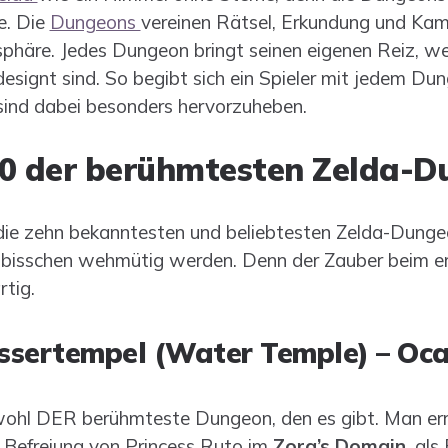
e. Die
Dungeons
vereinen Rätsel, Erkundung und Kam
häre. Jedes Dungeon bringt seinen eigenen Reiz, we
esignt sind. So begibt sich ein Spieler mit jedem Dun
sind dabei besonders hervorzuheben.
10 der berühmtesten Zelda-D
ie zehn bekanntesten und beliebtesten Zelda-Dungeo
in bisschen wehmütig werden. Denn der Zauber beim er
rtig.
ssertempel (Water Temple) – Oca
ohl DER berühmteste Dungeon, den es gibt. Man err
Befreiung von Princess Ruto im
Zora’s Domain
,
als 