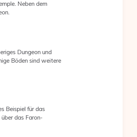
d Temple. Neben dem
eon.
wieriges Dungeon und
hige Böden sind weitere
s Beispiel für das
n über das Faron-