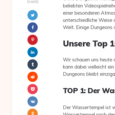
SHARE
beliebten Videospielreih
einer besonderen Atmosp
unterschiedliche Weise d
Welt. Einige Dungeons 
Unsere Top 
Wir schauen uns heute d
kann dabei vielleicht e
Dungeons bleibt einziga
TOP 1: Der Wa
Der Wassertempel ist w
Wassertempel nach der 