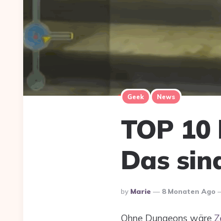
Geek
News
TOP 10 
Das sin
Posted
By
Marie
8 Monaten Ago
By
Ohne Dungeons wäre
Z