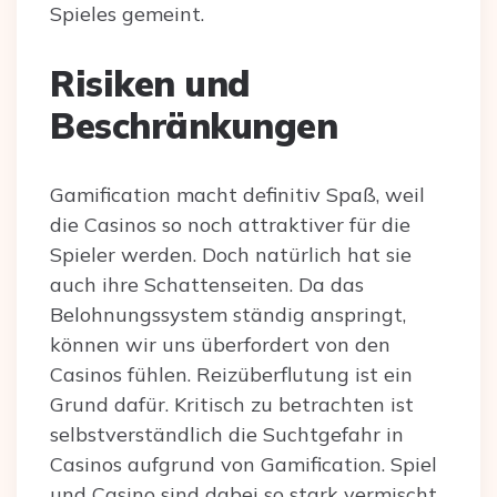
Spieles gemeint.
Risiken und
Beschränkungen
Gamification macht definitiv Spaß, weil
die Casinos so noch attraktiver für die
Spieler werden. Doch natürlich hat sie
auch ihre Schattenseiten. Da das
Belohnungssystem ständig anspringt,
können wir uns überfordert von den
Casinos fühlen. Reizüberflutung ist ein
Grund dafür. Kritisch zu betrachten ist
selbstverständlich die Suchtgefahr in
Casinos aufgrund von Gamification. Spiel
und Casino sind dabei so stark vermischt,