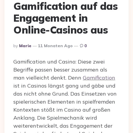
Gamification auf das
Engagement in
Online-Casinos aus
Posted
By
Marie
11 Monaten Ago
0
By
Gamification und Casino: Diese zwei
Begriffe passen besser zusammen als
man vielleicht denkt. Denn
Gamification
ist in Casinos längst gang und gäbe und
das nicht ohne Grund. Das Einsetzen von
spielerischen Elementen in spielfremden
Kontexten stößt im Casino auf großen
Anklang. Die Spielmechanik wird
weiterentwickelt, das Engagement der