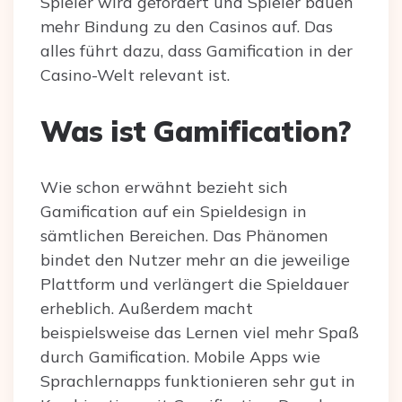
Spieler wird gefördert und Spieler bauen
mehr Bindung zu den Casinos auf. Das
alles führt dazu, dass Gamification in der
Casino-Welt relevant ist.
Was ist Gamification?
Wie schon erwähnt bezieht sich
Gamification auf ein Spieldesign in
sämtlichen Bereichen. Das Phänomen
bindet den Nutzer mehr an die jeweilige
Plattform und verlängert die Spieldauer
erheblich. Außerdem macht
beispielsweise das Lernen viel mehr Spaß
durch Gamification. Mobile Apps wie
Sprachlernapps funktionieren sehr gut in