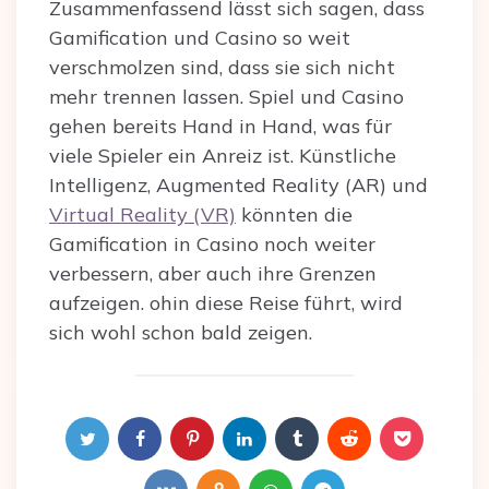
Zusammenfassend lässt sich sagen, dass
Gamification und Casino so weit
verschmolzen sind, dass sie sich nicht
mehr trennen lassen. Spiel und Casino
gehen bereits Hand in Hand, was für
viele Spieler ein Anreiz ist. Künstliche
Intelligenz, Augmented Reality (AR) und
Virtual Reality (VR)
könnten die
Gamification in Casino noch weiter
verbessern, aber auch ihre Grenzen
aufzeigen. ohin diese Reise führt, wird
sich wohl schon bald zeigen.