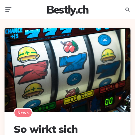
Bestly.ch
Menu
Searc
News
So wirkt sich