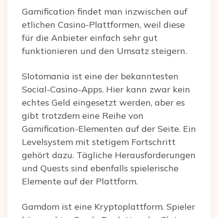
Gamification findet man inzwischen auf
etlichen Casino-Plattformen, weil diese
für die Anbieter einfach sehr gut
funktionieren und den Umsatz steigern.
Slotomania ist eine der bekanntesten
Social-Casino-Apps. Hier kann zwar kein
echtes Geld eingesetzt werden, aber es
gibt trotzdem eine Reihe von
Gamification-Elementen auf der Seite. Ein
Levelsystem mit stetigem Fortschritt
gehört dazu. Tägliche Herausforderungen
und Quests sind ebenfalls spielerische
Elemente auf der Plattform.
Gamdom ist eine Kryptoplattform. Spieler