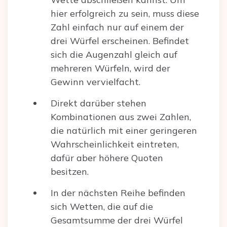
hier erfolgreich zu sein, muss diese
Zahl einfach nur auf einem der
drei Würfel erscheinen. Befindet
sich die Augenzahl gleich auf
mehreren Würfeln, wird der
Gewinn vervielfacht.
Direkt darüber stehen
Kombinationen aus zwei Zahlen,
die natürlich mit einer geringeren
Wahrscheinlichkeit eintreten,
dafür aber höhere Quoten
besitzen.
In der nächsten Reihe befinden
sich Wetten, die auf die
Gesamtsumme der drei Würfel