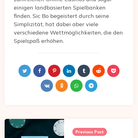
einigen landbasierten Spielbanken
finden. Sic Bo begeistert durch seine
Simplizität, hat dabei aber viele
verschiedene Wettmöglichkeiten, die den
Spielspaß erhöhen.
Post
navigation
Previous Post