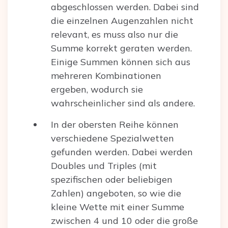
abgeschlossen werden. Dabei sind
die einzelnen Augenzahlen nicht
relevant, es muss also nur die
Summe korrekt geraten werden.
Einige Summen können sich aus
mehreren Kombinationen
ergeben, wodurch sie
wahrscheinlicher sind als andere.
In der obersten Reihe können
verschiedene Spezialwetten
gefunden werden. Dabei werden
Doubles und Triples (mit
spezifischen oder beliebigen
Zahlen) angeboten, so wie die
kleine Wette mit einer Summe
zwischen 4 und 10 oder die große