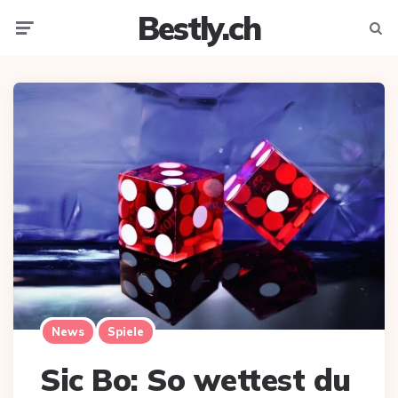
Bestly.ch
Menu
Searc
News
Spiele
Sic Bo: So wettest du