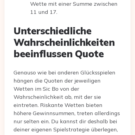
Wette mit einer Summe zwischen
11 und 17.
Unterschiedliche
Wahrscheinlichkeiten
beeinflussen Quote
Genauso wie bei anderen Glücksspielen
hängen die Quoten der jeweiligen
Wetten im Sic Bo von der
Wahrscheinlichkeit ab, mit der sie
eintreten. Riskante Wetten bieten
höhere Gewinnsummen, treten allerdings
nur selten ein. Du kannst dir deshalb bei
deiner eigenen Spielstrategie überlegen,