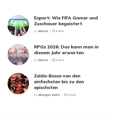
Esport: Wie FIFA Gamer und
Zuschauer begeistert
Posted
By
Marie
3 min
RPGs 2026: Das kann man in
diesem Jahr erwarten
Posted
By
Marie
2 min
Zelda-Bosse von den
einfachsten bis zu den
epischsten
Posted
By
Margot Salvi
3 min