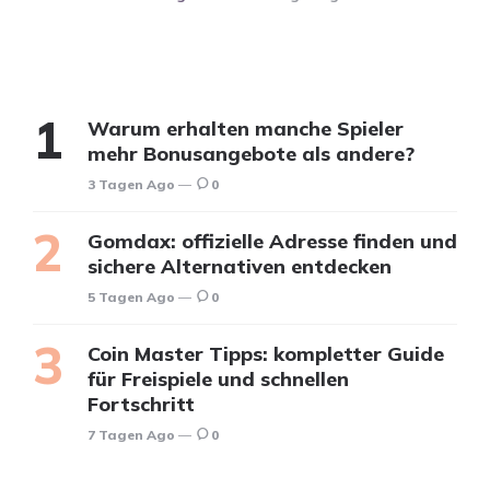
Warum erhalten manche Spieler
mehr Bonusangebote als andere?
3 Tagen Ago
0
Gomdax: offizielle Adresse finden und
sichere Alternativen entdecken
5 Tagen Ago
0
Coin Master Tipps: kompletter Guide
für Freispiele und schnellen
Fortschritt
7 Tagen Ago
0