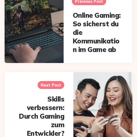
navigation
Previous Post
Online Gaming:
So sicherst du
die
Kommunikatio
n im Game ab
Next Post
Skills
verbessern:
Durch Gaming
zum
Entwickler?