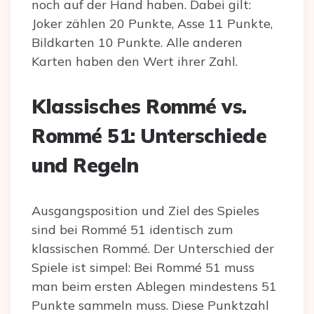
noch auf der Hand haben. Dabei gilt:
Joker zählen 20 Punkte, Asse 11 Punkte,
Bildkarten 10 Punkte. Alle anderen
Karten haben den Wert ihrer Zahl.
Klassisches Rommé vs.
Rommé 51: Unterschiede
und Regeln
Ausgangsposition und Ziel des Spieles
sind bei Rommé 51 identisch zum
klassischen Rommé. Der Unterschied der
Spiele ist simpel: Bei Rommé 51 muss
man beim ersten Ablegen mindestens 51
Punkte sammeln muss. Diese Punktzahl