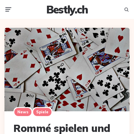
Bestly.ch
Menu
Searc
News
Spiele
Rommé spielen und