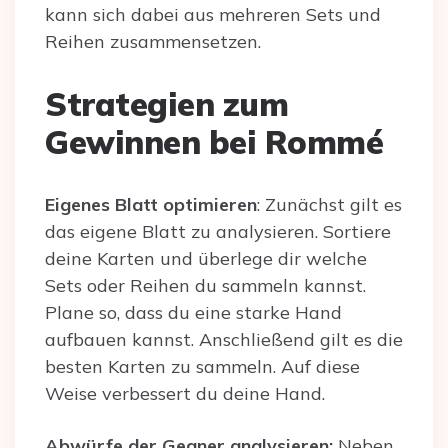
kann sich dabei aus mehreren Sets und
Reihen zusammensetzen.
Strategien zum
Gewinnen bei Rommé
Eigenes Blatt optimieren
: Zunächst gilt es
das eigene Blatt zu analysieren. Sortiere
deine Karten und überlege dir welche
Sets oder Reihen du sammeln kannst.
Plane so, dass du eine starke Hand
aufbauen kannst. Anschließend gilt es die
besten Karten zu sammeln. Auf diese
Weise verbessert du deine Hand.
Abwürfe der Gegner analysieren:
Neben