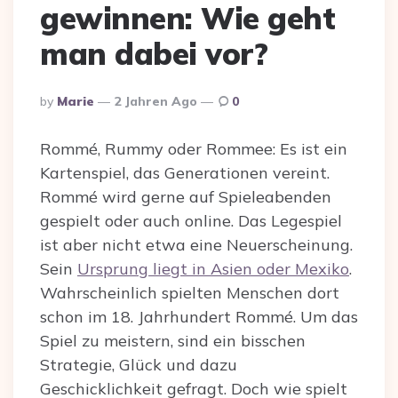
gewinnen: Wie geht
man dabei vor?
Posted
By
Marie
2 Jahren Ago
0
By
Rommé, Rummy oder Rommee: Es ist ein
Kartenspiel, das Generationen vereint.
Rommé wird gerne auf Spieleabenden
gespielt oder auch online. Das Legespiel
ist aber nicht etwa eine Neuerscheinung.
Sein
Ursprung liegt in Asien oder Mexiko
.
Wahrscheinlich spielten Menschen dort
schon im 18. Jahrhundert Rommé. Um das
Spiel zu meistern, sind ein bisschen
Strategie, Glück und dazu
Geschicklichkeit gefragt. Doch wie spielt