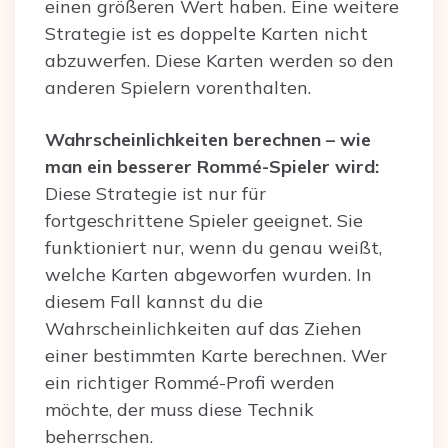
einen größeren Wert haben. Eine weitere
Strategie ist es doppelte Karten nicht
abzuwerfen. Diese Karten werden so den
anderen Spielern vorenthalten.
Wahrscheinlichkeiten berechnen – wie
man ein besserer Rommé-Spieler wird:
Diese Strategie ist nur für
fortgeschrittene Spieler geeignet. Sie
funktioniert nur, wenn du genau weißt,
welche Karten abgeworfen wurden. In
diesem Fall kannst du die
Wahrscheinlichkeiten auf das Ziehen
einer bestimmten Karte berechnen. Wer
ein richtiger Rommé-Profi werden
möchte, der muss diese Technik
beherrschen.