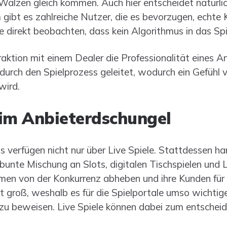
alzen gleich kommen. Auch hier entscheidet natürlich
 gibt es zahlreiche Nutzer, die es bevorzugen, echte 
e direkt beobachten, dass kein Algorithmus in das Spi
raktion mit einem Dealer die Professionalität eines An
durch den Spielprozess geleitet, wodurch ein Gefühl v
wird.
t im Anbieterdschungel
s verfügen nicht nur über Live Spiele. Stattdessen ha
e bunte Mischung an Slots, digitalen Tischspielen und
rmen von der Konkurrenz abheben und ihre Kunden für 
 groß, weshalb es für die Spielportale umso wichtiger
u beweisen. Live Spiele können dabei zum entschei