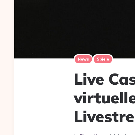
News
Spiele
Live Ca
virtuell
Livestr
Posted