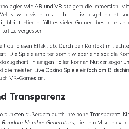
nologien wie AR und VR steigern die Immersion. Mi
Welt sowohl visuell als auch auditiv ausgeblendet, so
g bleibt. Hierbei fällt es vielen Gamern besonders ei
ität zu vergessen.
elt auf diesen Effekt ab. Durch den Kontakt mit echte
ert. Die Spiele erhalten somit wieder eine soziale Kom
dazugehört. In einigen Fällen können Nutzer sogar u
 die meisten Live Casino Spiele einfach am Bildschi
 auch VR-Games an.
nd Transparenz
no punkten außerdem durch ihre hohe Transparenz. Kl
t
Random Number Generators
, die dem Mischen von