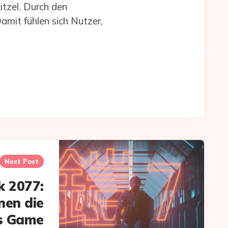
itzel. Durch den
amit fühlen sich Nutzer,
Next Post
k 2077:
nen die
s Game