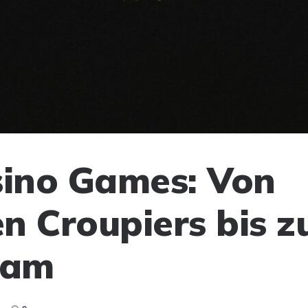
sino Games: Von
en Croupiers bis 
eam