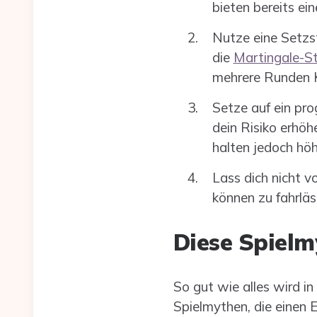
bieten bereits e
Nutze eine Setzs
die
Martingale-St
mehrere Runden 
Setze auf ein pr
dein Risiko erhöh
halten jedoch höh
Lass dich nicht v
können zu fahrläs
Diese Spielm
So gut wie alles wird i
Spielmythen, die einen 