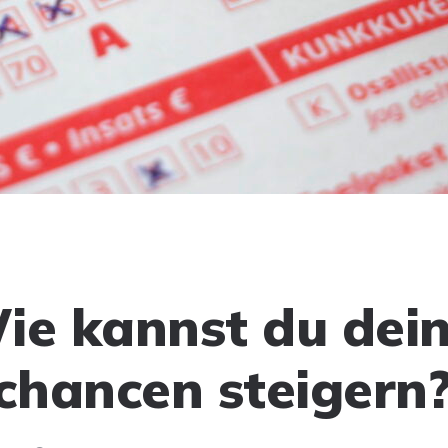
ie kannst du dei
hancen steigern