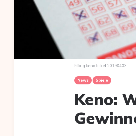
Filling keno ticket 20190403
News
Spiele
Keno: W
Gewinnc