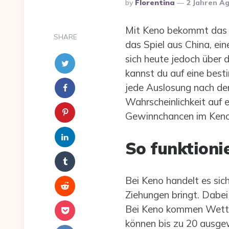
Posted
By
Florentina
2 Jahren A
By
Mit Keno bekommt das k
SHARE
das Spiel aus China, ei
sich heute jedoch über 
kannst du auf eine best
jede Auslosung nach dem
Wahrscheinlichkeit auf 
Gewinnchancen im Keno 
So funktioni
Bei Keno handelt es sich
Ziehungen bringt. Dabei
Bei Keno kommen Wettsc
können bis zu 20 ausgewä