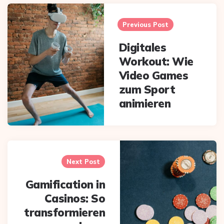
Post
navigation
Previous Post
Digitales
Workout: Wie
Video Games
zum Sport
animieren
Next Post
Gamification in
Casinos: So
transformieren