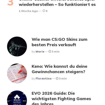
wiederherstellen – So funktioniert es
1 Woche Ago
0
Wie man CS:GO Skins zum
besten Preis verkauft
Posted
By
Marie
3 min
Keno: Wie kannst du deine
Gewinnchancen steigern?
Posted
By
Florentina
3 min
EVO 2026 Guide: Die
wichtigsten Fighting Games
des Jahres