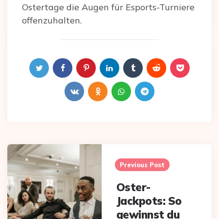
Ostertage die Augen für Esports-Turniere
offenzuhalten.
Post
navigation
Previous Post
Oster-
Jackpots: So
gewinnst du