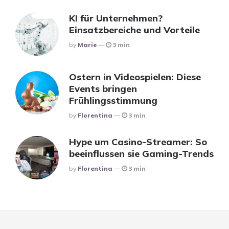
KI für Unternehmen?
Einsatzbereiche und Vorteile
Posted
By
Marie
3 min
Ostern in Videospielen: Diese
Events bringen
Frühlingsstimmung
Posted
By
Florentina
3 min
Hype um Casino-Streamer: So
beeinflussen sie Gaming-Trends
Posted
By
Florentina
3 min