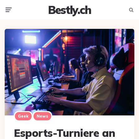
Bestly.ch
Menu
Searc
Geek
News
Esports-Turniere an