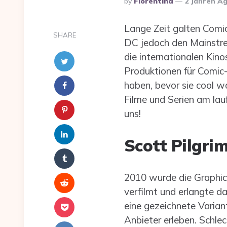
By
Florentina
2 Jahren A
By
Lange Zeit galten Comi
SHARE
DC jedoch den Mainstrea
die internationalen Kin
Produktionen für Comic
haben, bevor sie cool w
Filme und Serien am lau
uns!
Scott Pilgri
2010 wurde die Graphi
verfilmt und erlangte d
eine gezeichnete Varian
Anbieter erleben. Schlec