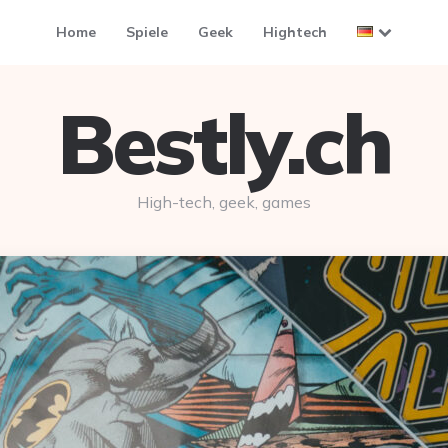
Home
Spiele
Geek
Hightech
Bestly.ch
High-tech, geek, games