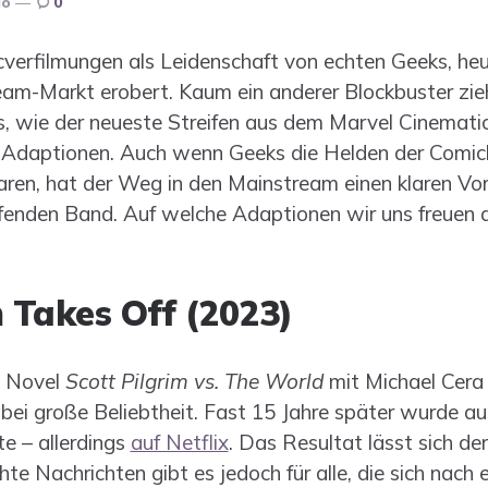
go
0
cverfilmungen als Leidenschaft von echten Geeks, he
m-Markt erobert. Kaum ein anderer Blockbuster zieht
os, wie der neueste Streifen aus dem Marvel Cinemati
-Adaptionen. Auch wenn Geeks die Helden der Comicb
aren, hat der Weg in den Mainstream einen klaren Vort
fenden Band. Auf welche Adaptionen wir uns freuen dür
m Takes Off (2023)
c Novel
Scott Pilgrim vs. The World
mit Michael Cera 
abei große Beliebtheit. Fast 15 Jahre später wurde a
te – allerdings
auf Netflix
. Das Resultat lässt sich de
hte Nachrichten gibt es jedoch für alle, die sich nach 