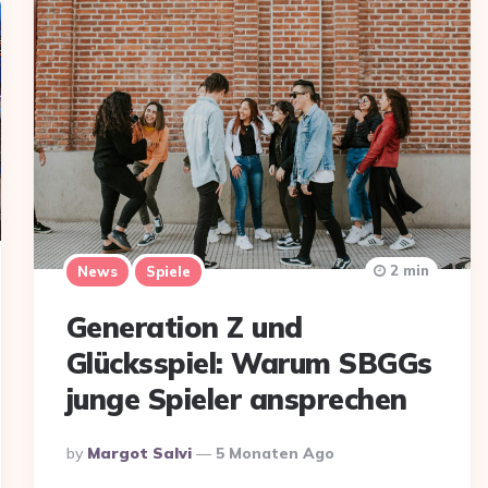
2 min
News
Spiele
Generation Z und
Glücksspiel: Warum SBGGs
junge Spieler ansprechen
Posted
By
Margot Salvi
5 Monaten Ago
By