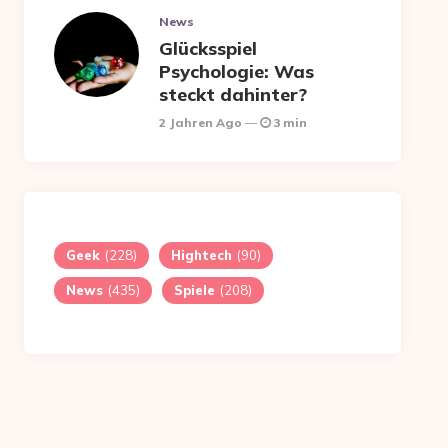
News
Glücksspiel
Psychologie: Was
steckt dahinter?
2 Jahren Ago
3 min
Geek
(228)
Hightech
(90)
News
(435)
Spiele
(208)