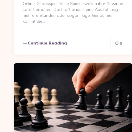
Online-Glücksspiel. Viele Spieler wollen ihre Gewinne
sofort erhalten. Doch oft dauert eine Auszahlung
mehrere Stunden oder sogar Tage. Genau hier
kommt die…
Continue Reading
0