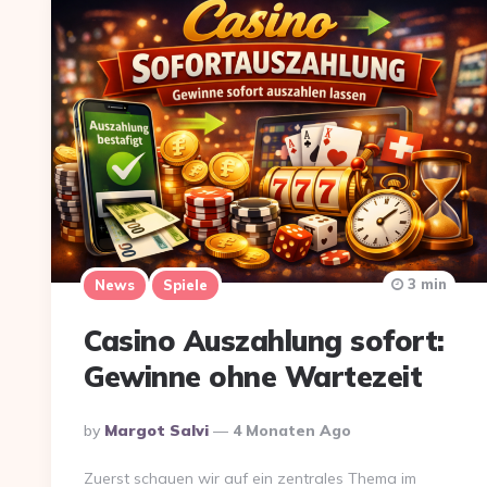
3 min
News
Spiele
Casino Auszahlung sofort:
Gewinne ohne Wartezeit
Posted
By
Margot Salvi
4 Monaten Ago
By
Zuerst schauen wir auf ein zentrales Thema im