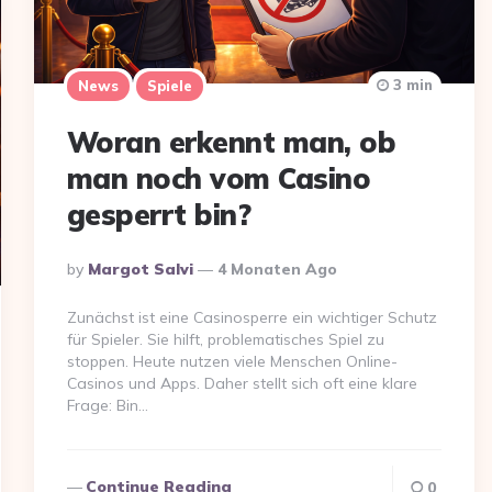
3 min
News
Spiele
Woran erkennt man, ob
man noch vom Casino
gesperrt bin?
Posted
By
Margot Salvi
4 Monaten Ago
By
Zunächst ist eine Casinosperre ein wichtiger Schutz
für Spieler. Sie hilft, problematisches Spiel zu
stoppen. Heute nutzen viele Menschen Online-
Casinos und Apps. Daher stellt sich oft eine klare
Frage: Bin…
Continue Reading
0