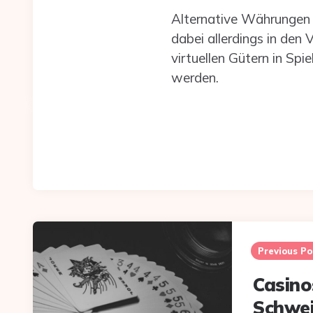
Alternative Währungen 
dabei allerdings in den 
virtuellen Gütern in Spi
werden.
Post
navigation
Previous Po
Casino
Schwei