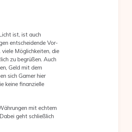
ht ist, ist auch
en entscheidende Vor-
viele Möglichkeiten, die
lich zu begrüßen. Auch
en, Geld mit dem
sen sich Gamer hier
 keine finanzielle
e Währungen mit echtem
Dabei geht schließlich