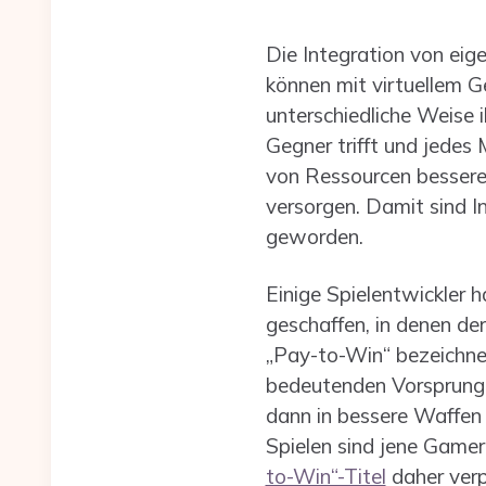
Die Integration von eig
können mit virtuellem G
unterschiedliche Weise i
Gegner trifft und jedes
von Ressourcen bessere 
versorgen. Damit sind 
geworden.
Einige Spielentwickler 
geschaffen, in denen de
„Pay-to-Win“ bezeichnet.
bedeutenden Vorsprung f
dann in bessere Waffen u
Spielen sind jene Gamer
to-Win“-Titel
daher verp