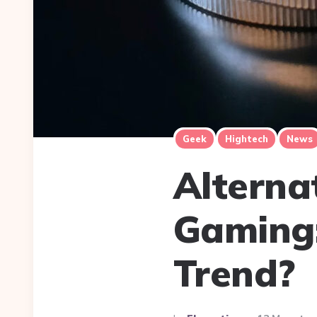
Geek
Hightech
News
Alterna
Gaming:
Trend?
Posted