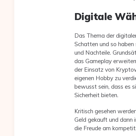
Digitale Wäh
Das Thema der digitalen
Schatten und so haben
und Nachteile. Grundsätz
das Gameplay erweitern
der Einsatz von Krypto
eigenen Hobby zu verdie
bewusst sein, dass es si
Sicherheit bieten.
Kritisch gesehen werde
Geld gekauft und dann i
die Freude am kompetit