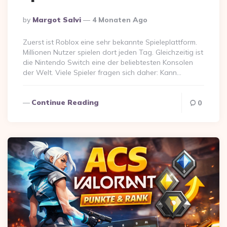
Posted
By
Margot Salvi
4 Monaten Ago
By
Zuerst ist Roblox eine sehr bekannte Spieleplattform.
Millionen Nutzer spielen dort jeden Tag. Gleichzeitig ist
die Nintendo Switch eine der beliebtesten Konsolen
der Welt. Viele Spieler fragen sich daher: Kann…
Continue Reading
0