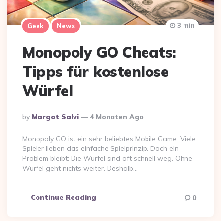
3 min
Geek
News
Monopoly GO Cheats:
Tipps für kostenlose
Würfel
Posted
By
Margot Salvi
4 Monaten Ago
By
Monopoly GO ist ein sehr beliebtes Mobile Game. Viele
Spieler lieben das einfache Spielprinzip. Doch ein
Problem bleibt: Die Würfel sind oft schnell weg. Ohne
Würfel geht nichts weiter. Deshalb…
Continue Reading
0