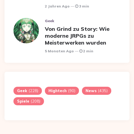
2 Jahren Ago
3 min
Geek
Von Grind zu Story: Wie
moderne JRPGs zu
Meisterwerken wurden
5 Monaten Ago
2 min
Geek
(228)
Hightech
(90)
News
(435)
Spiele
(208)