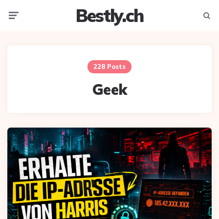
Bestly.ch
Menu
Searc
228 Posts
Geek