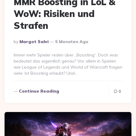
MMR Boosting in LoL &
WoW: Risiken und
Strafen
Posted
By
Margot Salvi
5 Monaten Ago
By
Immer mehr Spieler reden über „Boosting“. Doch was
bedeutet das eigentlich genau? Vor allem in Spielen
wie League of Legends und World of Warcraft fragen
viele: Ist Boosting erlaubt? Und…
Continue Reading
0