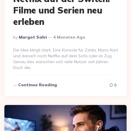
Filme und Serien neu
erleben
Posted
By
Margot Salvi
4 Monaten Ago
By
Die Idee klingt stark. Eine Konsole für Zelda, Mario Kart
und danach noch Netflix auf dem Sofa oder im Zug.
Genau das wünschen sich viele Nutzer seit Jahren.
Doch die…
Continue Reading
0