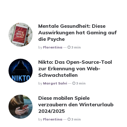
Mentale Gesundheit: Diese
Auswirkungen hat Gaming auf
die Psyche
Posted
By
Florentina
3 min
Nikto: Das Open-Source-Tool
zur Erkennung von Web-
Schwachstellen
Posted
By
Margot Salvi
3 min
Diese mobilen Spiele
verzaubern den Winterurlaub
2024/2025
Posted
By
Florentina
3 min