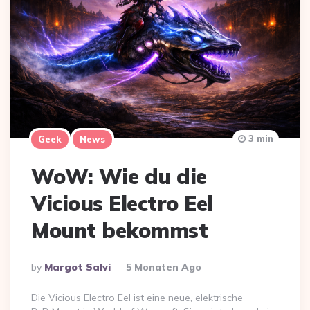
3 min
Geek
News
WoW: Wie du die
Vicious Electro Eel
Mount bekommst
Posted
By
Margot Salvi
5 Monaten Ago
By
Die Vicious Electro Eel ist eine neue, elektrische