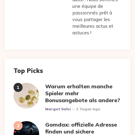
une équipe de
passionnés prêt à
vous partager les
meilleures actus et
astuces !
Top Picks
Warum erhalten manche
Spieler mehr
Bonusangebote als andere?
Posted
Margot Salvi
2 Tagen Ago
Gomdax: offizielle Adresse
finden und sichere