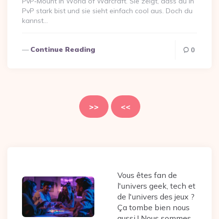
PvP‑Mount in World of Warcraft. Sie zeigt, dass du in
PvP stark bist und sie sieht einfach cool aus. Doch du
kannst…
Continue Reading
0
Seitennummerierung
der
>>
<<
Beiträge
Vous êtes fan de
l'univers geek, tech et
de l'univers des jeux ?
Ça tombe bien nous
aussi ! Nous sommes