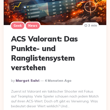
3 min
Geek
News
ACS Valorant: Das
Punkte- und
Ranglistensystem
verstehen
Posted
By
Margot Salvi
4 Monaten Ago
By
Zuerst ist Valorant ein taktischer Shooter mit Fokus
auf Teamplay. Viele Spieler schauen nach jedem Match
auf ihren ACS-Wert. Doch oft gibt es Verwirrung. Was
bedeutet dieser Wert wirklich? Und…