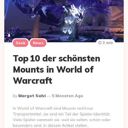
3 min
Geek
News
Top 10 der schönsten
Mounts in World of
Warcraft
Posted
By
Margot Salvi
5 Monaten Ago
By
In World of Warcraft sind Mounts nicht nur
Transportmittel, sie sind ein Teil der Spieler‑Identität.
Viele Spieler sammeln sie, weil sie selten, schön oder
besonders sind. In diesem Artikel stellen…