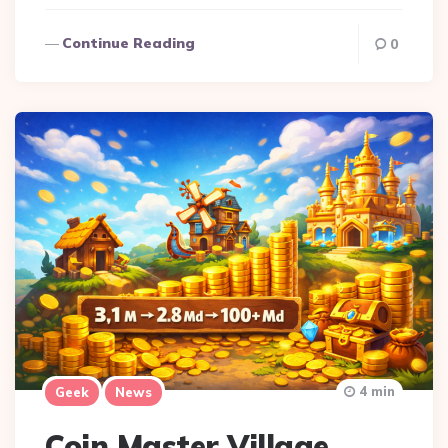
Continue Reading
0
4 min
Geek
News
Coin Master Village