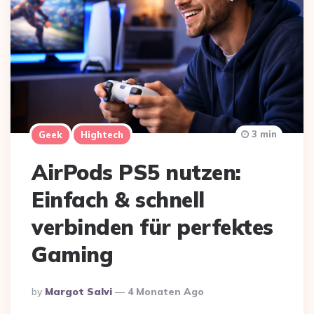
3 min
Geek
Hightech
AirPods PS5 nutzen:
Einfach & schnell
verbinden für perfektes
Gaming
Posted
By
Margot Salvi
4 Monaten Ago
By